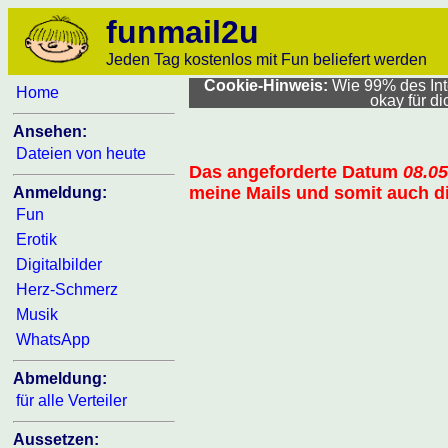
funmail2u
Jeden Tag kostenlos mit Fun beliefert werden
Cookie-Hinweis:
Wie 99% des Inte
Home
okay für d
Ansehen:
Dateien von heute
Das angeforderte Datum
08.05
meine Mails und somit auch di
Anmeldung:
Fun
Erotik
Digitalbilder
Herz-Schmerz
Musik
WhatsApp
Abmeldung:
für alle Verteiler
Aussetzen: