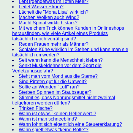
Lebt irgendetwas im Toten Meer?
Leitet Wasser Strom?
Lächelt die "Mona Lisa" wirklich?
Machen Wolken auch Wind?
Macht Spinat wirklich stark?
Mit welchem Trick können Kunden in Onlineshops
herausfinden, wie viele Artikel eines Produkts
tatsächlich noch vorrätig sind?
Reden Frauen mehr als Männer?
Schlafen Kühe wirklich im Stehen und kann man sie
tatsächlich umwerfen?
Seit wann kann die Menschheit kleben?
Senkt Muskeldehnen vor dem Sport die
Verletzungsgefahr?
Sieht man vom Mond aus die Sterne?
Sind Piraten gut für die Umwelt?
Sollte an Wunden "Luft" ran?
Sterben Spinnen im Staubsauger?
Stimmt es, dass Nahrungsmittel nicht zweimal
tiefgefroren werden dürfen?
Trinken Fische?
Wann ist etwas "keinen Heller wert"?
Wann ist man schneeblind?
Wann lohnt sich eigentlich eine Steuererklärung?
Wann spielt etwas "keine Rolle"?