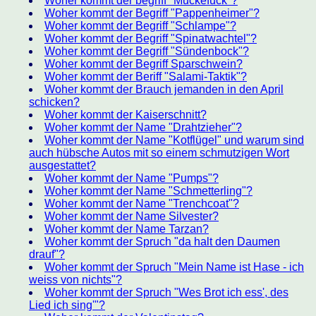
Woher kommt der begriff "Muckefuck"?
Woher kommt der Begriff "Pappenheimer"?
Woher kommt der Begriff "Schlampe"?
Woher kommt der Begriff "Spinatwachtel"?
Woher kommt der Begriff "Sündenbock"?
Woher kommt der Begriff Sparschwein?
Woher kommt der Beriff "Salami-Taktik"?
Woher kommt der Brauch jemanden in den April
schicken?
Woher kommt der Kaiserschnitt?
Woher kommt der Name "Drahtzieher"?
Woher kommt der Name "Kotflügel" und warum sind
auch hübsche Autos mit so einem schmutzigen Wort
ausgestattet?
Woher kommt der Name "Pumps"?
Woher kommt der Name "Schmetterling"?
Woher kommt der Name "Trenchcoat"?
Woher kommt der Name Silvester?
Woher kommt der Name Tarzan?
Woher kommt der Spruch "da halt den Daumen
drauf"?
Woher kommt der Spruch "Mein Name ist Hase - ich
weiss von nichts"?
Woher kommt der Spruch "Wes Brot ich ess', des
Lied ich sing'"?