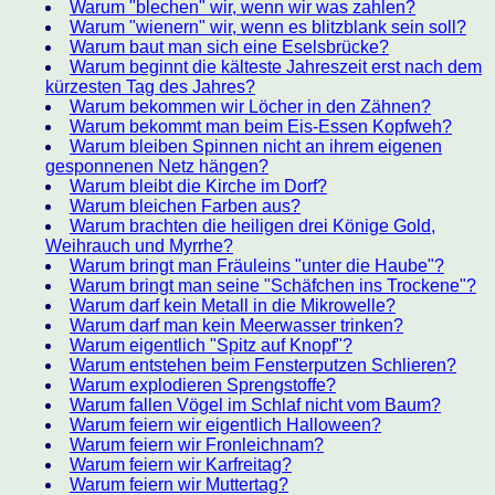
Warum "blechen" wir, wenn wir was zahlen?
Warum "wienern" wir, wenn es blitzblank sein soll?
Warum baut man sich eine Eselsbrücke?
Warum beginnt die kälteste Jahreszeit erst nach dem
kürzesten Tag des Jahres?
Warum bekommen wir Löcher in den Zähnen?
Warum bekommt man beim Eis-Essen Kopfweh?
Warum bleiben Spinnen nicht an ihrem eigenen
gesponnenen Netz hängen?
Warum bleibt die Kirche im Dorf?
Warum bleichen Farben aus?
Warum brachten die heiligen drei Könige Gold,
Weihrauch und Myrrhe?
Warum bringt man Fräuleins "unter die Haube"?
Warum bringt man seine "Schäfchen ins Trockene"?
Warum darf kein Metall in die Mikrowelle?
Warum darf man kein Meerwasser trinken?
Warum eigentlich "Spitz auf Knopf"?
Warum entstehen beim Fensterputzen Schlieren?
Warum explodieren Sprengstoffe?
Warum fallen Vögel im Schlaf nicht vom Baum?
Warum feiern wir eigentlich Halloween?
Warum feiern wir Fronleichnam?
Warum feiern wir Karfreitag?
Warum feiern wir Muttertag?