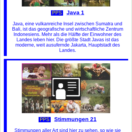
Java 1
PPS
Java, eine vulkanreiche Insel zwischen Sumatra und
Bali, ist das geografische und wirtschaftliche Zentrum
Indonesiens. Mehr als die Hälfte der Einwohner des
Landes leben hier. Die größte Stadt Javas ist das
moderne, weit ausufernde Jakarta, Hauptstadt des
Landes.
Stimmungen 21
PPS
Stimmungen aller Art sind hier zu sehen, so wie sie