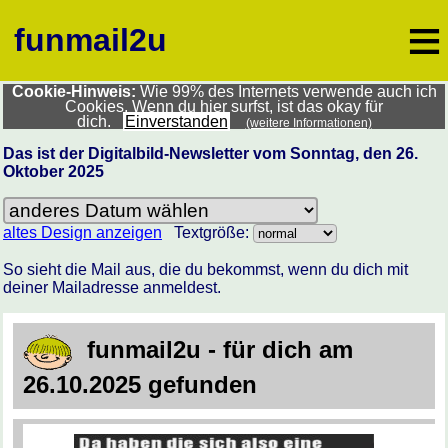
≡
funmail2u
Cookie-Hinweis:
Wie 99% des Internets verwende auch ich
Cookies. Wenn du hier surfst, ist das okay für
dich.
Einverstanden
(weitere Informationen)
Das ist der Digitalbild-Newsletter vom Sonntag, den 26.
Oktober 2025
altes Design anzeigen
Textgröße:
So sieht die Mail aus, die du bekommst, wenn du dich mit
deiner Mailadresse anmeldest.
funmail2u - für dich am
26.10.2025 gefunden