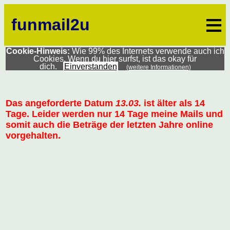
≡
funmail2u
Cookie-Hinweis:
Wie 99% des Internets verwende auch ich
Cookies. Wenn du hier surfst, ist das okay für
dich.
Einverstanden
(weitere Informationen)
Das angeforderte Datum
13.03.
ist älter als 14
Tage. Leider werden nur 14 Tage meine Mails und
somit auch die Beträge der letzten Jahre online
vorgehalten.