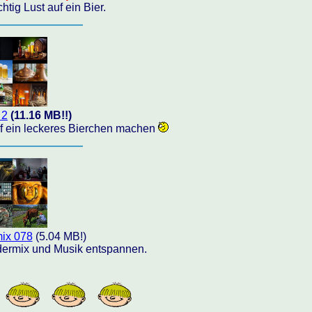
tig Lust auf ein Bier.
 2
(11.16 MB!!)
uf ein leckeres Bierchen machen
mix 078
(5.04 MB!)
ldermix und Musik entspannen.