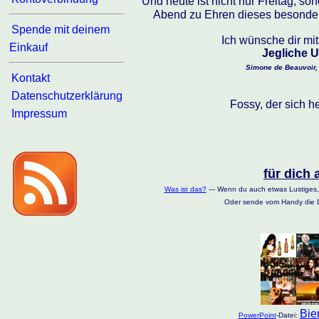
Und heute ist nicht nur Freitag, so
Abend zu Ehren dieses besonder
Spende mit deinem
Ich wünsche dir mi
Einkauf
Jegliche U
Simone de Beauvoir, 0
Kontakt
Datenschutzerklärung
Fossy, der sich h
Impressum
für dich 
Was ist das?
--- Wenn du auch etwas Lustiges,
Oder sende vom Handy die D
Bie
PowerPoint
-Datei: