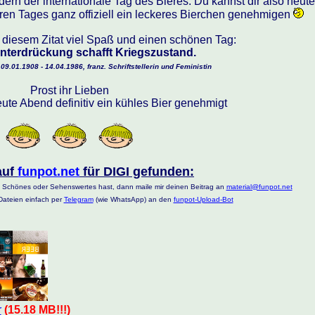
ndern der internationale Tag des Bieres. Du kannst dir also heute
en Tages ganz offiziell ein leckeres Bierchen genehmigen
t diesem Zitat viel Spaß und einen schönen Tag:
nterdrückung schafft Kriegszustand.
9.01.1908 - 14.04.1986, franz. Schriftstellerin und Feministin
Prost ihr Lieben
eute Abend definitiv ein kühles Bier genehmigt
auf
funpot.net
für DIGI gefunden:
 Schönes oder Sehenswertes hast, dann maile mir deinen Beitrag an
material@funpot.net
ateien einfach per
Telegram
(wie WhatsApp) an den
funpot-Upload-Bot
r
(15.18 MB!!!)