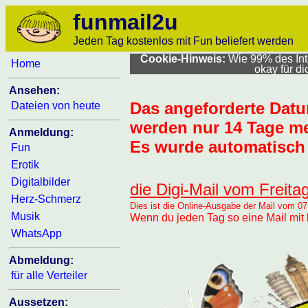
funmail2u
Jeden Tag kostenlos mit Fun beliefert werden
Cookie-Hinweis:
Wie 99% des Inte
Home
okay für d
Ansehen:
Das angeforderte Dat
Dateien von heute
werden nur 14 Tage me
Anmeldung:
Es wurde automatisch 
Fun
Erotik
Digitalbilder
die Digi-Mail vom Freita
Herz-Schmerz
Dies ist die Online-Ausgabe der Mail vom 07
Musik
Wenn du jeden Tag so eine Mail mit 
WhatsApp
Abmeldung:
für alle Verteiler
Aussetzen: