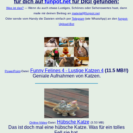
für dich auf
funpot.net
für DIGI gefunden:
Was ist das?
--- Wenn du auch etwas Lustiges, Schönes oder Sehenswertes hast, dann
maile mir deinen Beitrag an
material@funpot.net
Oder sende vom Handy die Dateien einfach per
Telegram
(wie WhatsApp) an den
funpot-
Upload-Bot
Funny Felines 4 - Lustige Katzen 4
(11.5 MB!!)
PowerPoint
-Datei:
Geniale Aufnahmen von Katzen.
Hübsche Katze
Online-Video
-Datei:
(3.53 MB)
Das ist doch mal eine hübsche Katze. Was für ein tolles
Fell sie hat.