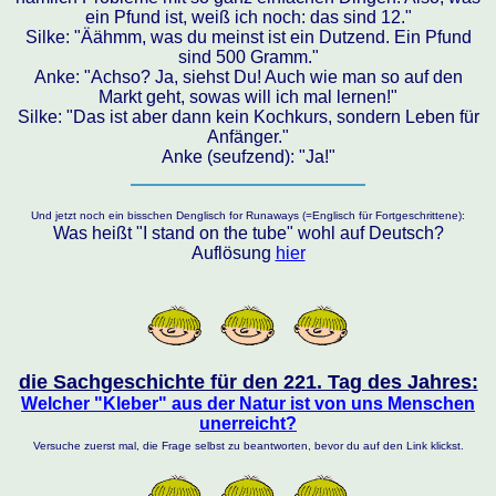
ein Pfund ist, weiß ich noch: das sind 12."
Silke: "Äähmm, was du meinst ist ein Dutzend. Ein Pfund
sind 500 Gramm."
Anke: "Achso? Ja, siehst Du! Auch wie man so auf den
Markt geht, sowas will ich mal lernen!"
Silke: "Das ist aber dann kein Kochkurs, sondern Leben für
Anfänger."
Anke (seufzend): "Ja!"
Und jetzt noch ein bisschen Denglisch for Runaways (=Englisch für Fortgeschrittene):
Was heißt "I stand on the tube" wohl auf Deutsch?
Auflösung
hier
die Sachgeschichte für den 221. Tag des Jahres:
Welcher "Kleber" aus der Natur ist von uns Menschen
unerreicht?
Versuche zuerst mal, die Frage selbst zu beantworten, bevor du auf den Link klickst.