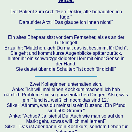
Witze:
Der Patient zum Arzt: "Herr Doktor, alle behaupten ich
lüge."
Darauf der Arzt: "Das glaube ich Ihnen nicht!"
Ein altes Ehepaar sitzt vor dem Fernseher, als es an der
Tür klingelt.
Er zu ihr: "Muttchen, geh Du mal, das ist bestimmt für Dich".
Sie geht und kommt kurze Augenblicke später zurück,
hinter ihr ein schwarzgekleideter Herr mit einer Sense in
der Hand.
Sie deutet über die Schulter: "Ist doch für dich!!!"
Zwei Kolleginnen unterhalten sich.
Anke: "Ich will mal einen Kochkurs machen! Ich hab
nämlich Probleme mit so ganz einfachen Dingen. Also, was
ein Pfund ist, weiß ich noch: das sind 12."
Silke: "Äähmm, was du meinst ist ein Dutzend. Ein Pfund
sind 500 Gramm."
Anke: "Achso? Ja, siehst Du! Auch wie man so auf den
Markt geht, sowas will ich mal lernen!"
Silke: "Das ist aber dann kein Kochkurs, sondern Leben für
Anfänger."