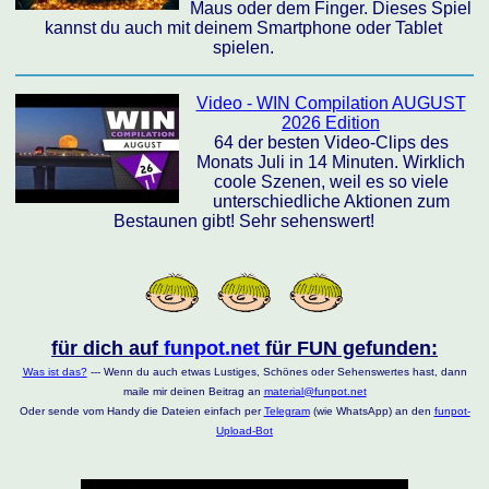
Maus oder dem Finger. Dieses Spiel
kannst du auch mit deinem Smartphone oder Tablet
spielen.
Video - WIN Compilation AUGUST
2026 Edition
64 der besten Video-Clips des
Monats Juli in 14 Minuten. Wirklich
coole Szenen, weil es so viele
unterschiedliche Aktionen zum
Bestaunen gibt! Sehr sehenswert!
für dich auf
funpot.net
für FUN gefunden:
Was ist das?
--- Wenn du auch etwas Lustiges, Schönes oder Sehenswertes hast, dann
maile mir deinen Beitrag an
material@funpot.net
Oder sende vom Handy die Dateien einfach per
Telegram
(wie WhatsApp) an den
funpot-
Upload-Bot