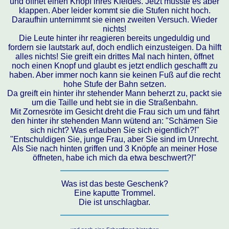
und öffnet einen Knopf ihres Kleides. Jetzt müsste es aber
klappen. Aber leider kommt sie die Stufen nicht hoch.
Daraufhin unternimmt sie einen zweiten Versuch. Wieder
nichts!
Die Leute hinter ihr reagieren bereits ungeduldig und
fordern sie lautstark auf, doch endlich einzusteigen. Da hilft
alles nichts! Sie greift ein drittes Mal nach hinten, öffnet
noch einen Knopf und glaubt es jetzt endlich geschafft zu
haben. Aber immer noch kann sie keinen Fuß auf die recht
hohe Stufe der Bahn setzen.
Da greift ein hinter ihr stehender Mann beherzt zu, packt sie
um die Taille und hebt sie in die Straßenbahn.
Mit Zornesröte im Gesicht dreht die Frau sich um und fährt
den hinter ihr stehenden Mann wütend an: "Schämen Sie
sich nicht? Was erlauben Sie sich eigentlich?!"
"Entschuldigen Sie, junge Frau, aber Sie sind im Unrecht.
Als Sie nach hinten griffen und 3 Knöpfe an meiner Hose
öffneten, habe ich mich da etwa beschwert?!"
Was ist das beste Geschenk?
Eine kaputte Trommel.
Die ist unschlagbar.