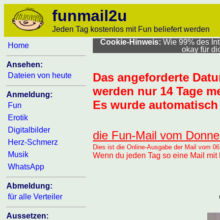
funmail2u
Jeden Tag kostenlos mit Fun beliefert werden
Cookie-Hinweis:
Wie 99% des Inte
Home
okay für d
Ansehen:
Das angeforderte Dat
Dateien von heute
werden nur 14 Tage me
Anmeldung:
Es wurde automatisch 
Fun
Erotik
Digitalbilder
die Fun-Mail vom Donne
Herz-Schmerz
Dies ist die Online-Ausgabe der Mail vom 06
Musik
Wenn du jeden Tag so eine Mail mit 
WhatsApp
Abmeldung:
für alle Verteiler
Aussetzen: