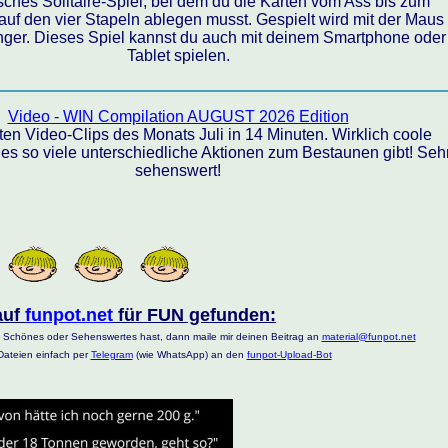
sches Solitaire-Spiel, bei dem du die Karten vom Ass bis zum
uf den vier Stapeln ablegen musst. Gespielt wird mit der Maus
nger. Dieses Spiel kannst du auch mit deinem Smartphone oder
Tablet spielen.
Video - WIN Compilation AUGUST 2026 Edition
ten Video-Clips des Monats Juli in 14 Minuten. Wirklich coole
es so viele unterschiedliche Aktionen zum Bestaunen gibt! Seh
sehenswert!
auf
funpot.net
für FUN gefunden:
 Schönes oder Sehenswertes hast, dann maile mir deinen Beitrag an
material@funpot.net
ateien einfach per
Telegram
(wie WhatsApp) an den
funpot-Upload-Bot