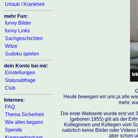
Urlaub / Krankheit
mehr Fun:
funny Bilder
funny Links
Sachgeschichten
Witze
Sudoku spielen
dein Konto bei mir:
Einstellungen
Statusabfrage
Club
G
Heute bewegen wir uns ja alle wi
Internes:
mehr, wa
FAQ
Die erste Webseite wurde erst vor 3
Thema Sicherheit
(geboren 1955) gilt als der Erf
Wie alles begann
Kolleginnen und Kollegen vom S
Spende
natürlich keine Bilder oder Videos 
aber schon un
Kontoverbindung