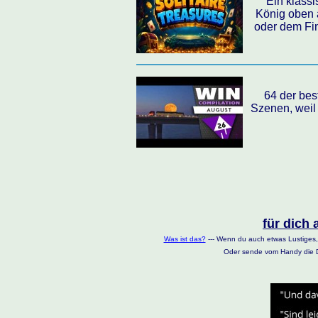
Ein klassi
König oben a
oder dem Fi
64 der bes
Szenen, weil 
für dich 
Was ist das?
--- Wenn du auch etwas Lustiges,
Oder sende vom Handy die D