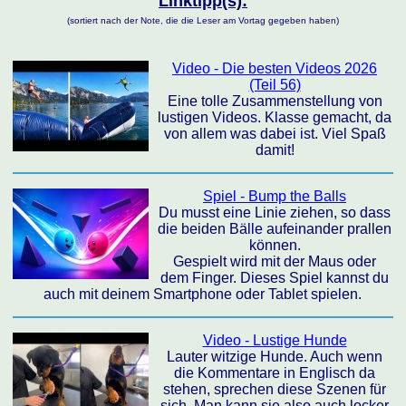
Linktipp(s):
(sortiert nach der Note, die die Leser am Vortag gegeben haben)
Video - Die besten Videos 2026
(Teil 56)
Eine tolle Zusammenstellung von
lustigen Videos. Klasse gemacht, da
von allem was dabei ist. Viel Spaß
damit!
Spiel - Bump the Balls
Du musst eine Linie ziehen, so dass
die beiden Bälle aufeinander prallen
können.
Gespielt wird mit der Maus oder
dem Finger. Dieses Spiel kannst du
auch mit deinem Smartphone oder Tablet spielen.
Video - Lustige Hunde
Lauter witzige Hunde. Auch wenn
die Kommentare in Englisch da
stehen, sprechen diese Szenen für
sich. Man kann sie also auch locker