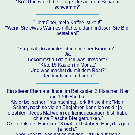
"So? Und wo ist die Fliege, die auf dem Schaum
schwamm?"
"Herr Ober, mein Kaffee ist kalt!"
"Wenn Sie etwas Warmes möchten, dann müssen Sie Bier
bestellen!"
"Sag mal, du arbeitest doch in einer Brauerei?"
"Ja."
"Bekommst du da auch was umsonst?"
"Klar. 15 Kästen im Monat."
"Und was machst du mit dem Rest?"
"Den kaufe ich im Laden."
Ein älterer Ehemann findet im Bettkasten 3 Flaschen Bier
und 1200 € in bar.
Als er bei seiner Frau nachfragt, erklärt sie ihm: "Mein
Schatz, nach so vielen Ehejahren kann ich es dir ja
erzählen. Jedes Mal wenn du fremdgegangen bist, habe
ich eine Flasche Bier getrunken."
"Ok", denkt der Eheman, "3 mal in 40 Jahren Ehe, das geht
ja noch."
"Aber Schatz, was hat es mit den 1200 € auf sich?"