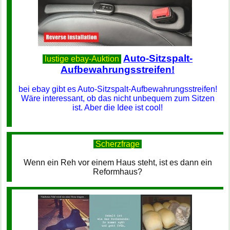
Auto-Sitzspalt-
lustige ebay-Auktion
Aufbewahrungsstreifen!
bei ebay gibt es Auto-Sitzspalt-Aufbewahrungsstreifen!
Wäre interessant, ob das nicht unbequem zum Sitzen
ist. Aber die Idee ist cool!
Scherzfrage
Wenn ein Reh vor einem Haus steht, ist es dann ein
Reformhaus?