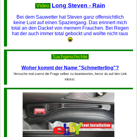
Long Steven - Rain
Video
Bei dem Sauwetter hat Steven ganz offensichtlich
keine Lust auf einen Spaziergang. Das erinnert mich
total an den Dackel von meinem Frauchen. Bei Regen
hat der auch immer total gebockt und wollte nicht raus
Sachgeschichte
Woher kommt der Name "Schmetterling"?
Versuche mal zuerst die Frage selber zu beantworten, bevor du auf den Link
klickst.