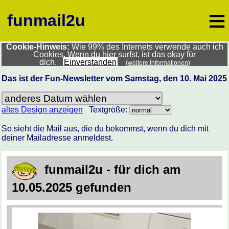
≡
funmail2u
Cookie-Hinweis:
Wie 99% des Internets verwende auch ich
Cookies. Wenn du hier surfst, ist das okay für
dich.
Einverstanden
(weitere Informationen)
Das ist der Fun-Newsletter vom Samstag, den 10. Mai 2025
altes Design anzeigen
Textgröße:
So sieht die Mail aus, die du bekommst, wenn du dich mit
deiner Mailadresse anmeldest.
funmail2u - für dich am
10.05.2025 gefunden