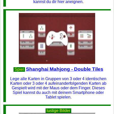
kannst du dir hier aneignen.
Shanghai Mahjong - Double Tiles
Spiel
Lege alle Karten in Gruppen von 3 oder 4 identischen
Karten oder 3 oder 4 aufeinanderfolgenden Karten ab
Gespielt wird mit der Maus oder dem Finger. Dieses
Spiel kannst du auch mit deinem Smartphone oder
Tablet spielen.
lustige Bilder