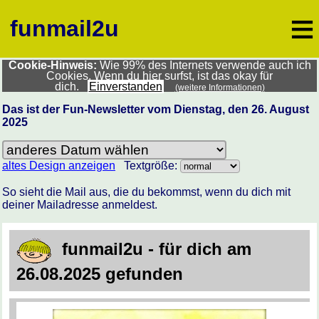
≡
funmail2u
Cookie-Hinweis:
Wie 99% des Internets verwende auch ich
Cookies. Wenn du hier surfst, ist das okay für
dich.
Einverstanden
(weitere Informationen)
Das ist der Fun-Newsletter vom Dienstag, den 26. August
2025
altes Design anzeigen
Textgröße:
So sieht die Mail aus, die du bekommst, wenn du dich mit
deiner Mailadresse anmeldest.
funmail2u - für dich am
26.08.2025 gefunden