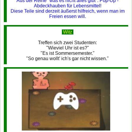
Aus der Reihe "was es nicht alles gibt": Pop-Up -
Abdeckhauben für Lebensmittel!
Diese Teile sind derzeit äußerst hilfreich, wenn man im
Freien essen will.
Witz
Treffen sich zwei Studenten:
"Wieviel Uhr ist es?"
"Es ist Sommersemester."
"So genau wollt' ich's gar nicht wissen."