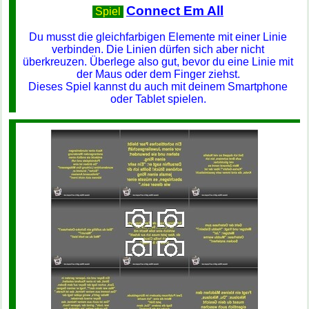
Connect Em All
Spiel
Du musst die gleichfarbigen Elemente mit einer Linie
verbinden. Die Linien dürfen sich aber nicht
überkreuzen. Überlege also gut, bevor du eine Linie mit
der Maus oder dem Finger ziehst.
Dieses Spiel kannst du auch mit deinem Smartphone
oder Tablet spielen.