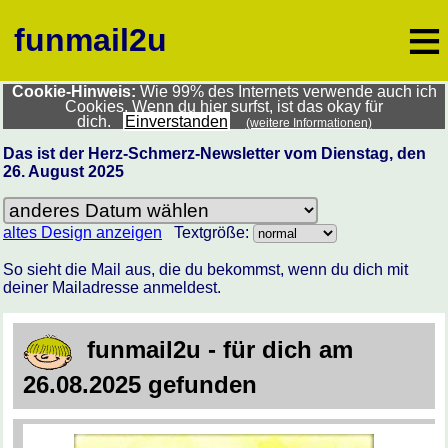
≡
funmail2u
Cookie-Hinweis:
Wie 99% des Internets verwende auch ich
Cookies. Wenn du hier surfst, ist das okay für
dich.
Einverstanden
(weitere Informationen)
Das ist der Herz-Schmerz-Newsletter vom Dienstag, den
26. August 2025
altes Design anzeigen
Textgröße:
So sieht die Mail aus, die du bekommst, wenn du dich mit
deiner Mailadresse anmeldest.
funmail2u - für dich am
26.08.2025 gefunden