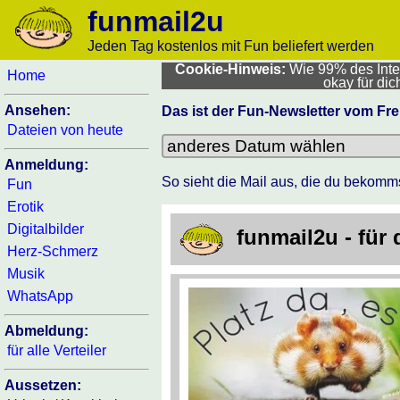
funmail2u
Jeden Tag kostenlos mit Fun beliefert werden
Cookie-Hinweis:
Wie 99% des Inter
Home
okay für di
Ansehen:
Das ist der Fun-Newsletter vom Fre
Dateien von heute
Anmeldung:
So sieht die Mail aus, die du bekomm
Fun
Erotik
Digitalbilder
funmail2u - für
Herz-Schmerz
Musik
WhatsApp
Abmeldung:
für alle Verteiler
Aussetzen: