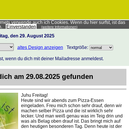
nets verwende auch ich Cookies. Wenn du hier surfst, ist das
ch.
Einverstanden
(weitere Informationen)
itag, den 29. August 2025
altes Design anzeigen
Textgröße:
st, wenn du dich mit deiner Mailadresse anmeldest.
 dich am 29.08.2025 gefunden
Juhu Freitag!
Heute sind wir abends zum Pizza-Essen
eingeladen. Freu mich schon sehr drauf, denn wir
machen selber Pizza und die ist wirklich sehr
lecker. Und man weiß genau was im Teig drin und
was als Belag oben drauf ist. Das bringt mich auf
den heutigen besonderen Tag. Denn heute ist der