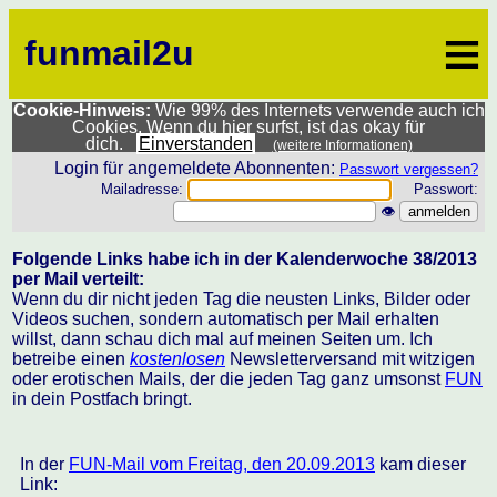
≡
funmail2u
Cookie-Hinweis:
Wie 99% des Internets verwende auch ich
Cookies. Wenn du hier surfst, ist das okay für
dich.
Einverstanden
(weitere Informationen)
Login für angemeldete Abonnenten:
Passwort vergessen?
Mailadresse:
Passwort:
👁
Folgende Links habe ich in der Kalenderwoche 38/2013
per Mail verteilt:
Wenn du dir nicht jeden Tag die neusten Links, Bilder oder
Videos suchen, sondern automatisch per Mail erhalten
willst, dann schau dich mal auf meinen Seiten um. Ich
betreibe einen
kostenlosen
Newsletterversand mit witzigen
oder erotischen Mails, der die jeden Tag ganz umsonst
FUN
in dein Postfach bringt.
In der
FUN-Mail vom Freitag, den 20.09.2013
kam dieser
Link: