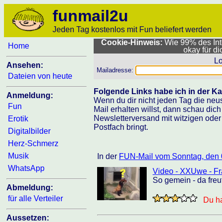
funmail2u
Jeden Tag kostenlos mit Fun beliefert werden
Cookie-Hinweis:
Wie 99% des Inte
Home
okay für d
Lo
Ansehen:
Mailadresse:
Dateien von heute
Folgende Links habe ich in der Ka
Anmeldung:
Wenn du dir nicht jeden Tag die neu
Fun
Mail erhalten willst, dann schau dic
Newsletterversand mit witzigen oder
Erotik
Postfach bringt.
Digitalbilder
Herz-Schmerz
Musik
In der
FUN-Mail vom Sonntag, den 
WhatsApp
Video - XXUwe - Fr
So gemein - da freu
Abmeldung:
für alle Verteiler
Du ha
Aussetzen: