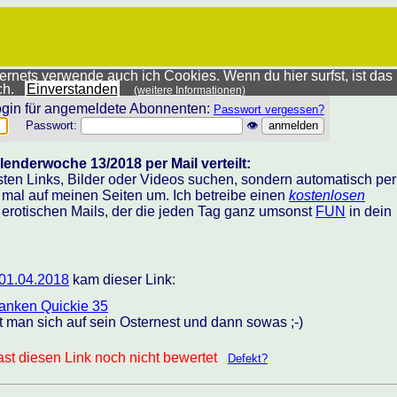
rnets verwende auch ich Cookies. Wenn du hier surfst, ist das
ich.
Einverstanden
(weitere Informationen)
gin für angemeldete Abonnenten:
Passwort vergessen?
Passwort:
👁
lenderwoche 13/2018 per Mail verteilt:
sten Links, Bilder oder Videos suchen, sondern automatisch per
h mal auf meinen Seiten um. Ich betreibe einen
kostenlosen
 erotischen Mails, der die jeden Tag ganz umsonst
FUN
in dein
01.04.2018
kam dieser Link:
anken Quickie 35
t man sich auf sein Osternest und dann sowas ;-)
st diesen Link noch nicht bewertet
Defekt?