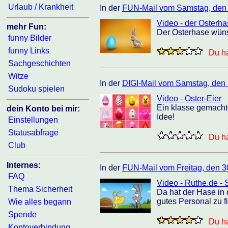
Urlaub / Krankheit
In der
FUN-Mail vom Samstag, den
Video - der Osterhas
mehr Fun:
Der Osterhase wünsc
funny Bilder
funny Links
Du ha
Sachgeschichten
Witze
In der
DIGI-Mail vom Samstag, den
Sudoku spielen
Video - Oster-Eier
Ein klasse gemacht
dein Konto bei mir:
Idee!
Einstellungen
Statusabfrage
Du ha
Club
Internes:
In der
FUN-Mail vom Freitag, den 3
FAQ
Video - Ruthe.de -
Thema Sicherheit
Da hat der Hase in d
gutes Personal zu f
Wie alles begann
Spende
Du ha
Kontoverbindung