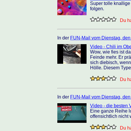
Super tolle knallig
folgen.
Du ha
In der
FUN-Mail vom Dienstag, den
Video - Chili im Obe
Wow, wie fies ist d
Feinde mehr. Er präp
sich diebisch, wenn
Hölle. Diesem Typen
Du ha
In der
FUN-Mail vom Dienstag, den
Video - die besten
Eine ganze Reihe l
offensichtlich nich
Du ha