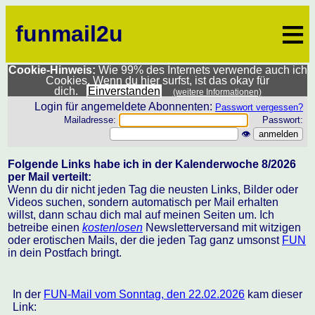
≡
funmail2u
Cookie-Hinweis:
Wie 99% des Internets verwende auch ich
Cookies. Wenn du hier surfst, ist das okay für
dich.
Einverstanden
(weitere Informationen)
Login für angemeldete Abonnenten:
Passwort vergessen?
Mailadresse:
Passwort:
👁
Folgende Links habe ich in der Kalenderwoche 8/2026
per Mail verteilt:
Wenn du dir nicht jeden Tag die neusten Links, Bilder oder
Videos suchen, sondern automatisch per Mail erhalten
willst, dann schau dich mal auf meinen Seiten um. Ich
betreibe einen
kostenlosen
Newsletterversand mit witzigen
oder erotischen Mails, der die jeden Tag ganz umsonst
FUN
in dein Postfach bringt.
In der
FUN-Mail vom Sonntag, den 22.02.2026
kam dieser
Link: