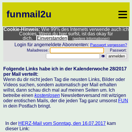
≡
funmail2u
Cookie-Hinweis:
Wie 99% des Internets verwende auch ich
Cookies. Wenn du hier surfst, ist das okay für
dich.
Einverstanden
(weitere Informationen)
Login für angemeldete Abonnenten:
Passwort vergessen?
Mailadresse:
Passwort:
👁
Folgende Links habe ich in der Kalenderwoche 28/2017
per Mail verteilt:
Wenn du dir nicht jeden Tag die neusten Links, Bilder oder
Videos suchen, sondern automatisch per Mail erhalten
willst, dann schau dich mal auf meinen Seiten um. Ich
betreibe einen
kostenlosen
Newsletterversand mit witzigen
oder erotischen Mails, der die jeden Tag ganz umsonst
FUN
in dein Postfach bringt.
In der
HERZ-Mail vom Sonntag, den 16.07.2017
kam
dieser Link: