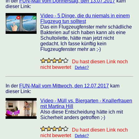
In der
FUN-Mail vom Donnerstag, den 13.07.2017
kam
dieser Link:
Video - 5 Dinge, die du niemals in einem
Flugzeug tun solltest
Das ein Flugzeugfenster mehr schädliche
Bakterien auf sich haben kann als eine
Schultoilette, hätte man jetzt nicht
gedacht. Ich fasse künftig kein
Flugzeugfenster mehr an ;-)
Du hast diesen Link noch
nicht bewertet
Defekt?
In der
FUN-Mail vom Mittwoch, den 12.07.2017
kam
dieser Link:
Video - Müll vs. Biergarten - Knallerfrauen
mit Martina Hill
Also diese Entscheidung hätte ich mit
Sicherheit anders getroffen ;-)
Du hast diesen Link noch
nicht bewertet
Defekt?