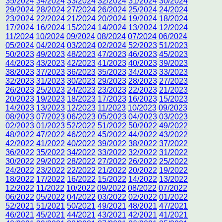
35/2024
34/2024
33/2024
32/2024
31/2024
30/2024
29/2024
28/2024
27/2024
26/2024
25/2024
24/2024
23/2024
22/2024
21/2024
20/2024
19/2024
18/2024
17/2024
16/2024
15/2024
14/2024
13/2024
12/2024
11/2024
10/2024
09/2024
08/2024
07/2024
06/2024
05/2024
04/2024
03/2024
02/2024
52/2023
51/2023
50/2023
49/2023
48/2023
47/2023
46/2023
45/2023
44/2023
43/2023
42/2023
41/2023
40/2023
39/2023
38/2023
37/2023
36/2023
35/2023
34/2023
33/2023
32/2023
31/2023
30/2023
29/2023
28/2023
27/2023
26/2023
25/2023
24/2023
23/2023
22/2023
21/2023
20/2023
19/2023
18/2023
17/2023
16/2023
15/2023
14/2023
13/2023
12/2023
11/2023
10/2023
09/2023
08/2023
07/2023
06/2023
05/2023
04/2023
03/2023
02/2023
01/2023
52/2022
51/2022
50/2022
49/2022
48/2022
47/2022
46/2022
45/2022
44/2022
43/2022
42/2022
41/2022
40/2022
39/2022
38/2022
37/2022
36/2022
35/2022
34/2022
33/2022
32/2022
31/2022
30/2022
29/2022
28/2022
27/2022
26/2022
25/2022
24/2022
23/2022
22/2022
21/2022
20/2022
19/2022
18/2022
17/2022
16/2022
15/2022
14/2022
13/2022
12/2022
11/2022
10/2022
09/2022
08/2022
07/2022
06/2022
05/2022
04/2022
03/2022
02/2022
01/2022
52/2021
51/2021
50/2021
49/2021
48/2021
47/2021
46/2021
45/2021
44/2021
43/2021
42/2021
41/2021