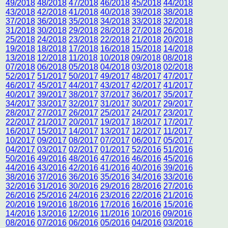
49/2018
48/2018
47/2018
46/2018
45/2018
44/2018
43/2018
42/2018
41/2018
40/2018
39/2018
38/2018
37/2018
36/2018
35/2018
34/2018
33/2018
32/2018
31/2018
30/2018
29/2018
28/2018
27/2018
26/2018
25/2018
24/2018
23/2018
22/2018
21/2018
20/2018
19/2018
18/2018
17/2018
16/2018
15/2018
14/2018
13/2018
12/2018
11/2018
10/2018
09/2018
08/2018
07/2018
06/2018
05/2018
04/2018
03/2018
02/2018
52/2017
51/2017
50/2017
49/2017
48/2017
47/2017
46/2017
45/2017
44/2017
43/2017
42/2017
41/2017
40/2017
39/2017
38/2017
37/2017
36/2017
35/2017
34/2017
33/2017
32/2017
31/2017
30/2017
29/2017
28/2017
27/2017
26/2017
25/2017
24/2017
23/2017
22/2017
21/2017
20/2017
19/2017
18/2017
17/2017
16/2017
15/2017
14/2017
13/2017
12/2017
11/2017
10/2017
09/2017
08/2017
07/2017
06/2017
05/2017
04/2017
03/2017
02/2017
01/2017
52/2016
51/2016
50/2016
49/2016
48/2016
47/2016
46/2016
45/2016
44/2016
43/2016
42/2016
41/2016
40/2016
39/2016
38/2016
37/2016
36/2016
35/2016
34/2016
33/2016
32/2016
31/2016
30/2016
29/2016
28/2016
27/2016
26/2016
25/2016
24/2016
23/2016
22/2016
21/2016
20/2016
19/2016
18/2016
17/2016
16/2016
15/2016
14/2016
13/2016
12/2016
11/2016
10/2016
09/2016
08/2016
07/2016
06/2016
05/2016
04/2016
03/2016