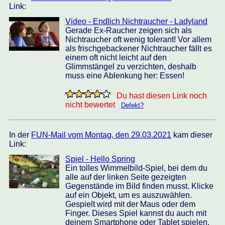
Link:
Video - Endlich Nichtraucher - Ladyland
Gerade Ex-Raucher zeigen sich als
Nichtraucher oft wenig tolerant! Vor allem
als frischgebackener Nichtraucher fällt es
einem oft nicht leicht auf den
Glimmstängel zu verzichten, deshalb
muss eine Ablenkung her: Essen!
Du hast diesen Link noch
nicht bewertet
Defekt?
In der
FUN-Mail vom Montag, den 29.03.2021
kam dieser
Link:
Spiel - Hello Spring
Ein tolles Wimmelbild-Spiel, bei dem du
alle auf der linken Seite gezeigten
Gegenstände im Bild finden musst. Klicke
auf ein Objekt, um es auszuwählen.
Gespielt wird mit der Maus oder dem
Finger. Dieses Spiel kannst du auch mit
deinem Smartphone oder Tablet spielen.