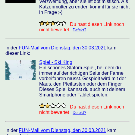
Verzweiflung, aber sie ist optimistisch. Als
Katzenmutter zu enden kommt für sie nicht
in Frage ;-)
Du hast diesen Link noch
nicht bewertet
Defekt?
In der
FUN-Mail vom Dienstag, den 30.03.2021
kam
dieser Link:
Spiel - Ski King
Ein schönes Slalom-Spiel, bei dem du
immer auf der richtigen Seite der Fahne
vorbeifahren musst. Gespielt wird mit der
Maus, den Pfeiltasten oder dem Finger.
Dieses Spiel kannst du auch mit deinem
Smartphone oder Tablet spielen.
Du hast diesen Link noch
nicht bewertet
Defekt?
In der
FUN-Mail vom Dienstag, den 30.03.2021
kam