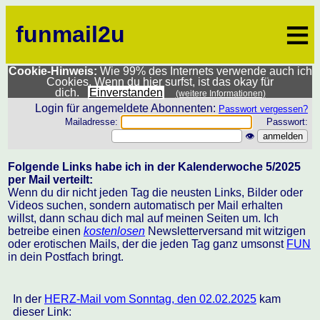
≡
funmail2u
Cookie-Hinweis:
Wie 99% des Internets verwende auch ich
Cookies. Wenn du hier surfst, ist das okay für
dich.
Einverstanden
(weitere Informationen)
Login für angemeldete Abonnenten:
Passwort vergessen?
Mailadresse:
Passwort:
👁
Folgende Links habe ich in der Kalenderwoche 5/2025
per Mail verteilt:
Wenn du dir nicht jeden Tag die neusten Links, Bilder oder
Videos suchen, sondern automatisch per Mail erhalten
willst, dann schau dich mal auf meinen Seiten um. Ich
betreibe einen
kostenlosen
Newsletterversand mit witzigen
oder erotischen Mails, der die jeden Tag ganz umsonst
FUN
in dein Postfach bringt.
In der
HERZ-Mail vom Sonntag, den 02.02.2025
kam
dieser Link: