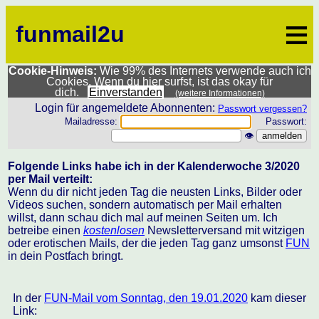
≡
funmail2u
Cookie-Hinweis:
Wie 99% des Internets verwende auch ich
Cookies. Wenn du hier surfst, ist das okay für
dich.
Einverstanden
(weitere Informationen)
Login für angemeldete Abonnenten:
Passwort vergessen?
Mailadresse:
Passwort:
👁
Folgende Links habe ich in der Kalenderwoche 3/2020
per Mail verteilt:
Wenn du dir nicht jeden Tag die neusten Links, Bilder oder
Videos suchen, sondern automatisch per Mail erhalten
willst, dann schau dich mal auf meinen Seiten um. Ich
betreibe einen
kostenlosen
Newsletterversand mit witzigen
oder erotischen Mails, der die jeden Tag ganz umsonst
FUN
in dein Postfach bringt.
In der
FUN-Mail vom Sonntag, den 19.01.2020
kam dieser
Link: