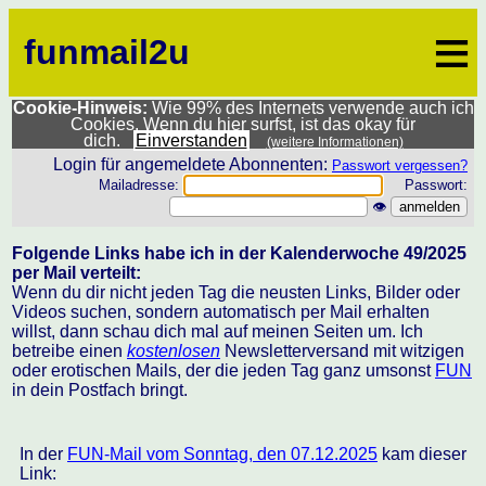
≡
funmail2u
Cookie-Hinweis:
Wie 99% des Internets verwende auch ich
Cookies. Wenn du hier surfst, ist das okay für
dich.
Einverstanden
(weitere Informationen)
Login für angemeldete Abonnenten:
Passwort vergessen?
Mailadresse:
Passwort:
👁
Folgende Links habe ich in der Kalenderwoche 49/2025
per Mail verteilt:
Wenn du dir nicht jeden Tag die neusten Links, Bilder oder
Videos suchen, sondern automatisch per Mail erhalten
willst, dann schau dich mal auf meinen Seiten um. Ich
betreibe einen
kostenlosen
Newsletterversand mit witzigen
oder erotischen Mails, der die jeden Tag ganz umsonst
FUN
in dein Postfach bringt.
In der
FUN-Mail vom Sonntag, den 07.12.2025
kam dieser
Link: