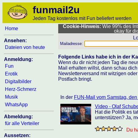
funmail2u
Jeden Tag kostenlos mit Fun beliefert werden
Cookie-Hinweis:
Wie 99% des Inte
Home
okay für d
Lo
Ansehen:
Mailadresse:
Dateien von heute
Folgende Links habe ich in der Ka
Anmeldung:
Wenn du dir nicht jeden Tag die neu
Fun
Mail erhalten willst, dann schau dic
Newsletterversand mit witzigen oder
Erotik
Postfach bringt.
Digitalbilder
Herz-Schmerz
Musik
In der
FUN-Mail vom Samstag, den
WhatsApp
Video - Olaf Schube
Hat die Politik es t
Abmeldung:
unterstützen? Ja, m
für alle Verteiler
Du ha
Aussetzen: