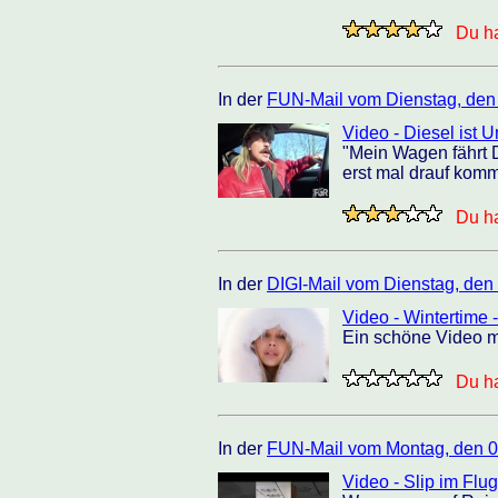
Du ha
In der
FUN-Mail vom Dienstag, den
Video - Diesel ist U
"Mein Wagen fährt D
erst mal drauf komm
Du ha
In der
DIGI-Mail vom Dienstag, den
Video - Wintertime 
Ein schöne Video mi
Du ha
In der
FUN-Mail vom Montag, den 0
Video - Slip im Flu