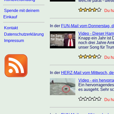
welche parat - dies
Spende mit deinem
Du ha
Einkauf
In der
FUN-Mail vom Donnerstag, d
Kontakt
Video - Dieser Ham
Datenschutzerklärung
Knapp ein Jahr ist 
Impressum
noch drei Jahre Amts
unser Song für Tru
Du ha
In der
HERZ-Mail vom Mittwoch, de
Video - ein hervorra
Ein hervorragendes B
es ausgeht. Sehr s
Du ha