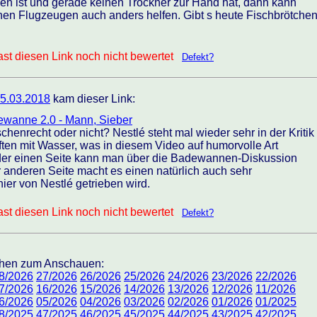
n ist und gerade keinen Trockner zur Hand hat, dann kann
hen Flugzeugen auch anders helfen. Gibt s heute Fischbrötche
st diesen Link noch nicht bewertet
Defekt?
5.03.2018
kam dieser Link:
dewanne 2.0 - Mann, Sieber
chenrecht oder nicht? Nestlé steht mal wieder sehr in der Kritik
en mit Wasser, was in diesem Video auf humorvolle Art
f der einen Seite kann man über die Badewannen-Diskussion
r anderen Seite macht es einen natürlich auch sehr
ier von Nestlé getrieben wird.
st diesen Link noch nicht bewertet
Defekt?
ochen zum Anschauen:
8/2026
27/2026
26/2026
25/2026
24/2026
23/2026
22/2026
7/2026
16/2026
15/2026
14/2026
13/2026
12/2026
11/2026
6/2026
05/2026
04/2026
03/2026
02/2026
01/2026
01/2025
8/2025
47/2025
46/2025
45/2025
44/2025
43/2025
42/2025