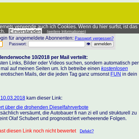
rnets verwende auch ich Cookies. Wenn du hier surfst, ist das
ich.
Einverstanden
(weitere Informationen)
gin für angemeldete Abonnenten:
Passwort vergessen?
Passwort:
👁
lenderwoche 10/2018 per Mail verteilt:
sten Links, Bilder oder Videos suchen, sondern automatisch per
h mal auf meinen Seiten um. Ich betreibe einen
kostenlosen
 erotischen Mails, der die jeden Tag ganz umsonst
FUN
in dein
 10.03.2018
kam dieser Link:
rt über die drohenden Dieselfahrverbote
atsächlich versäumt, die Autobauer fi nan zi ell und strukturell zu
eint Olaf Schubert und prognostiziert verheerende Folgen.
st diesen Link noch nicht bewertet
Defekt?