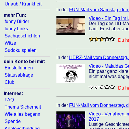
Urlaub / Krankheit
In der
FUN-Mail vom Samstag, den
mehr Fun:
Video - Ein Tag i
funny Bilder
Der Tag des HB-Män
funny Links
Lauf. Er ist aber auc
Sachgeschichten
Du ha
Witze
Sudoku spielen
In der
HERZ-Mail vom Donnerstag, 
dein Konto bei mir:
Video - Mafaldas 
Einstellungen
Ein paar ganz klar
Statusabfrage
nicht mal was dage
Club
Du ha
Internes:
FAQ
In der
FUN-Mail vom Donnerstag, d
Thema Sicherheit
Video - Verfahren 
Wie alles begann
2017
Spende
Lustige Geschichten
Kontoverbindung