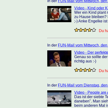
In der
FUN-Mail vom Mittwoch, den
Video - Kind oder K
Wer ein Kind plant 
zu Hause bleiben? 
;-) Anke Engelke is
Du ha
In der
FUN-Mail vom Mittwoch, den
Video - Der perfek
Genau so sollte der
richtig aus :-)
Du ha
In der
FUN-Mail vom Dienstag, den
Video - People are
Das ist der siebte 
daneben". Man sieht
beim anderen Mal is