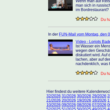
Wenn man auf Reise
man sich in russisc
im Bordrestaurant?
Du ha
In der
FUN-Mail vom Montag, den 0
Video - Loriots Ba
Ist Wasser ein Mens
wegen den Geschäft
diskutiert wird. Au
lachen, aber auf de
nachdenklich, was h
Du ha
Hier findest du weitere Kalenderw
32/2026
31/2026
30/2026
29/2026
2
21/2026
20/2026
19/2026
18/2026
1
10/2026
09/2026
08/2026
07/2026
0
52/2025
51/2025
50/2025
49/2025
4