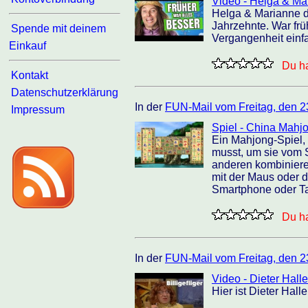
Video - Helga & Mari
Helga & Marianne d
Jahrzehnte. War frü
Spende mit deinem
Vergangenheit einf
Einkauf
Du ha
Kontakt
Datenschutzerklärung
In der
FUN-Mail vom Freitag, den 2
Impressum
Spiel - China Mahj
Ein Mahjong-Spiel, 
musst, um sie vom S
anderen kombinieren
mit der Maus oder 
Smartphone oder Ta
Du ha
In der
FUN-Mail vom Freitag, den 2
Video - Dieter Halle
Hier ist Dieter Hall