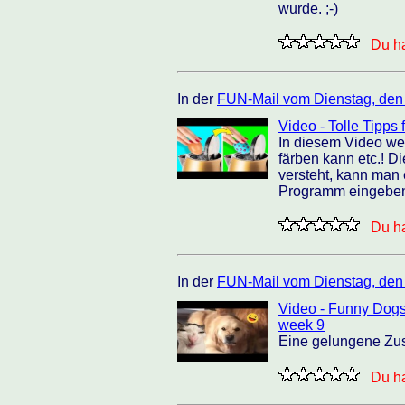
wurde. ;-)
Du ha
In der
FUN-Mail vom Dienstag, den
Video - Tolle Tipps 
In diesem Video wer
färben kann etc.! D
versteht, kann man
Programm eingeben 
Du ha
In der
FUN-Mail vom Dienstag, den
Video - Funny Dogs
week 9
Eine gelungene Zus
Du ha