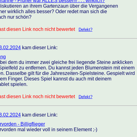
anne - Früher war ALLES besser!!! . . . wirklich?
iskutieren an ihrem Gartenzaun über die Vergangenen
her wirklich alles besser? Oder redet man sich die
ach nur schön?
st diesen Link noch nicht bewertet
Defekt?
3.02.2024
kam dieser Link:
ong
bei dem du immer zwei gleiche frei liegende Steine anklicken
pielfeld zu entfernen. Du kannst jeden Blumenstein mit einem
. Dasselbe gilt für die Jahreszeiten-Spielsteine. Gespielt wird
dem Finger. Dieses Spiel kannst du auch mit deinem
blet spielen.
st diesen Link noch nicht bewertet
Defekt?
3.02.2024
kam dieser Link:
rvorden - Billigflieger
ervorden mal wieder voll in seinem Element ;-)