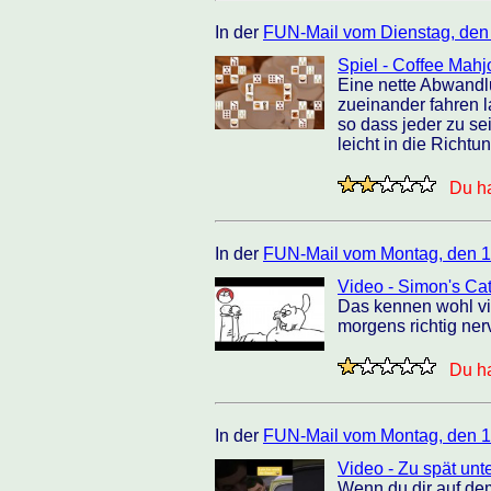
In der
FUN-Mail vom Dienstag, den
Spiel - Coffee Mahj
Eine nette Abwandl
zueinander fahren l
so dass jeder zu se
leicht in die Richtu
Du ha
In der
FUN-Mail vom Montag, den 1
Video - Simon's Ca
Das kennen wohl vi
morgens richtig nerv
Du ha
In der
FUN-Mail vom Montag, den 1
Video - Zu spät un
Wenn du dir auf dem