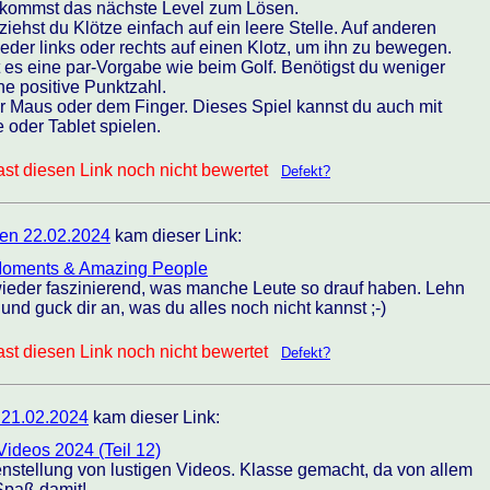
ekommst das nächste Level zum Lösen.
iehst du Klötze einfach auf ein leere Stelle. Auf anderen
eder links oder rechts auf einen Klotz, um ihn zu bewegen.
t es eine par-Vorgabe wie beim Golf. Benötigst du weniger
ne positive Punktzahl.
er Maus oder dem Finger. Dieses Spiel kannst du auch mit
oder Tablet spielen.
st diesen Link noch nicht bewertet
Defekt?
en 22.02.2024
kam dieser Link:
 Moments & Amazing People
wieder faszinierend, was manche Leute so drauf haben. Lehn
und guck dir an, was du alles noch nicht kannst ;-)
st diesen Link noch nicht bewertet
Defekt?
 21.02.2024
kam dieser Link:
Videos 2024 (Teil 12)
nstellung von lustigen Videos. Klasse gemacht, da von allem
 Spaß damit!