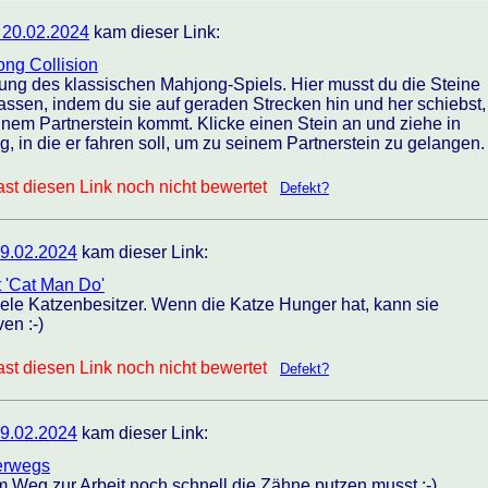
 20.02.2024
kam dieser Link:
ong Collision
ung des klassischen Mahjong-Spiels. Hier musst du die Steine
assen, indem du sie auf geraden Strecken hin und her schiebst,
inem Partnerstein kommt. Klicke einen Stein an und ziehe in
ng, in die er fahren soll, um zu seinem Partnerstein zu gelangen.
st diesen Link noch nicht bewertet
Defekt?
9.02.2024
kam dieser Link:
t 'Cat Man Do'
ele Katzenbesitzer. Wenn die Katze Hunger hat, kann sie
en :-)
st diesen Link noch nicht bewertet
Defekt?
9.02.2024
kam dieser Link:
terwegs
 Weg zur Arbeit noch schnell die Zähne putzen musst ;-)