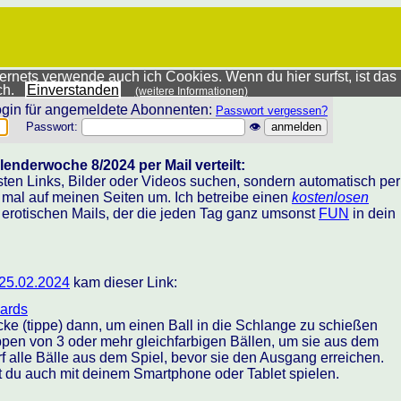
rnets verwende auch ich Cookies. Wenn du hier surfst, ist das
ich.
Einverstanden
(weitere Informationen)
gin für angemeldete Abonnenten:
Passwort vergessen?
Passwort:
👁
enderwoche 8/2024 per Mail verteilt:
sten Links, Bilder oder Videos suchen, sondern automatisch per
h mal auf meinen Seiten um. Ich betreibe einen
kostenlosen
 erotischen Mails, der die jeden Tag ganz umsonst
FUN
in dein
25.02.2024
kam dieser Link:
iards
cke (tippe) dann, um einen Ball in die Schlange zu schießen
ppen von 3 oder mehr gleichfarbigen Bällen, um sie aus dem
rf alle Bälle aus dem Spiel, bevor sie den Ausgang erreichen.
t du auch mit deinem Smartphone oder Tablet spielen.