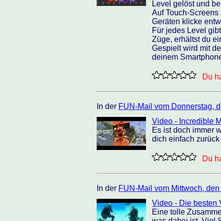
Level gelöst und b
Auf Touch-Screens z
Geräten klicke entw
Für jedes Level gib
Züge, erhältst du ei
Gespielt wird mit d
deinem Smartphone 
Du ha
In der
FUN-Mail vom Donnerstag, d
Video - Incredible
Es ist doch immer 
dich einfach zurück 
Du ha
In der
FUN-Mail vom Mittwoch, den
Video - Die besten 
Eine tolle Zusamme
was dabei ist. Viel