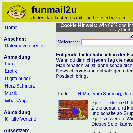
funmail2u
Jeden Tag kostenlos mit Fun beliefert werden
Cookie-Hinweis:
Wie 99% des Inte
Home
okay für d
Lo
Ansehen:
Mailadresse:
Dateien von heute
Folgende Links habe ich in der Kal
Anmeldung:
Wenn du dir nicht jeden Tag die neu
Fun
Mail erhalten willst, dann schau dic
Newsletterversand mit witzigen oder
Erotik
Postfach bringt.
Digitalbilder
Herz-Schmerz
Musik
In der
FUN-Mail vom Sonntag, den 
WhatsApp
Spiel - Extreme Bill
Ziele genau und kli
Abmeldung:
und schaffe so Gru
Spiel zu werfen. Wi
für alle Verteiler
Dieses Spiel kanns
Aussetzen: