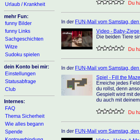
Du ha
Urlaub / Krankheit
mehr Fun:
In der
FUN-Mail vom Samstag, den
funny Bilder
funny Links
Video - Baby-Ziege
Die beiden Tiere si
Sachgeschichten
Witze
Du ha
Sudoku spielen
dein Konto bei mir:
In der
FUN-Mail vom Samstag, den
Einstellungen
Spiel - Fill the Maz
Statusabfrage
Erreiche jedes Feld
du rollst, denn ans
Club
Gespielt wird mit d
du auch mit deinem
Internes:
FAQ
Du ha
Thema Sicherheit
Wie alles begann
In der
FUN-Mail vom Samstag, den
Spende
Kontoverbindung