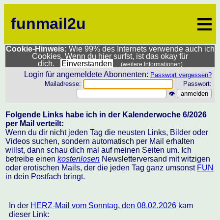
≡
funmail2u
Cookie-Hinweis:
Wie 99% des Internets verwende auch ich
Cookies. Wenn du hier surfst, ist das okay für
dich.
Einverstanden
(weitere Informationen)
Login für angemeldete Abonnenten:
Passwort vergessen?
Mailadresse:
Passwort:
👁
Folgende Links habe ich in der Kalenderwoche 6/2026
per Mail verteilt:
Wenn du dir nicht jeden Tag die neusten Links, Bilder oder
Videos suchen, sondern automatisch per Mail erhalten
willst, dann schau dich mal auf meinen Seiten um. Ich
betreibe einen
kostenlosen
Newsletterversand mit witzigen
oder erotischen Mails, der die jeden Tag ganz umsonst
FUN
in dein Postfach bringt.
In der
HERZ-Mail vom Sonntag, den 08.02.2026
kam
dieser Link: