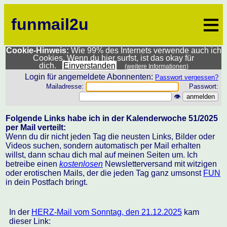
≡
funmail2u
Cookie-Hinweis:
Wie 99% des Internets verwende auch ich
Cookies. Wenn du hier surfst, ist das okay für
dich.
Einverstanden
(weitere Informationen)
Login für angemeldete Abonnenten:
Passwort vergessen?
Mailadresse:
Passwort:
👁
Folgende Links habe ich in der Kalenderwoche 51/2025
per Mail verteilt:
Wenn du dir nicht jeden Tag die neusten Links, Bilder oder
Videos suchen, sondern automatisch per Mail erhalten
willst, dann schau dich mal auf meinen Seiten um. Ich
betreibe einen
kostenlosen
Newsletterversand mit witzigen
oder erotischen Mails, der die jeden Tag ganz umsonst
FUN
in dein Postfach bringt.
In der
HERZ-Mail vom Sonntag, den 21.12.2025
kam
dieser Link: