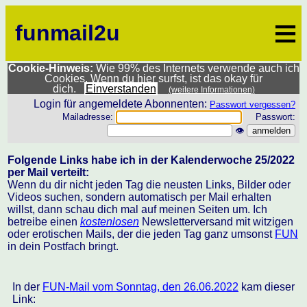
≡
funmail2u
Cookie-Hinweis:
Wie 99% des Internets verwende auch ich
Cookies. Wenn du hier surfst, ist das okay für
dich.
Einverstanden
(weitere Informationen)
Login für angemeldete Abonnenten:
Passwort vergessen?
Mailadresse:
Passwort:
👁
Folgende Links habe ich in der Kalenderwoche 25/2022
per Mail verteilt:
Wenn du dir nicht jeden Tag die neusten Links, Bilder oder
Videos suchen, sondern automatisch per Mail erhalten
willst, dann schau dich mal auf meinen Seiten um. Ich
betreibe einen
kostenlosen
Newsletterversand mit witzigen
oder erotischen Mails, der die jeden Tag ganz umsonst
FUN
in dein Postfach bringt.
In der
FUN-Mail vom Sonntag, den 26.06.2022
kam dieser
Link: