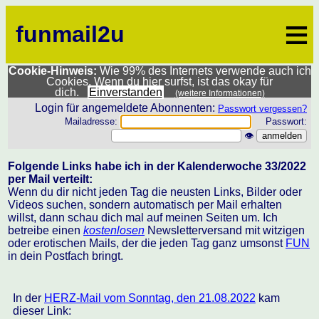
≡
funmail2u
Cookie-Hinweis:
Wie 99% des Internets verwende auch ich
Cookies. Wenn du hier surfst, ist das okay für
dich.
Einverstanden
(weitere Informationen)
Login für angemeldete Abonnenten:
Passwort vergessen?
Mailadresse:
Passwort:
👁
Folgende Links habe ich in der Kalenderwoche 33/2022
per Mail verteilt:
Wenn du dir nicht jeden Tag die neusten Links, Bilder oder
Videos suchen, sondern automatisch per Mail erhalten
willst, dann schau dich mal auf meinen Seiten um. Ich
betreibe einen
kostenlosen
Newsletterversand mit witzigen
oder erotischen Mails, der die jeden Tag ganz umsonst
FUN
in dein Postfach bringt.
In der
HERZ-Mail vom Sonntag, den 21.08.2022
kam
dieser Link: