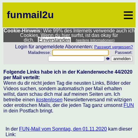
≡
funmail2u
Cookie-Hinweis:
Wie 99% des Internets verwende auch ich
Cookies. Wenn du hier surfst, ist das okay für
dich.
Einverstanden
(weitere Informationen)
Login für angemeldete Abonnenten:
Passwort vergessen?
Mailadresse:
Passwort:
👁
Folgende Links habe ich in der Kalenderwoche 44/2020
per Mail verteilt:
Wenn du dir nicht jeden Tag die neusten Links, Bilder oder
Videos suchen, sondern automatisch per Mail erhalten
willst, dann schau dich mal auf meinen Seiten um. Ich
betreibe einen
kostenlosen
Newsletterversand mit witzigen
oder erotischen Mails, der die jeden Tag ganz umsonst
FUN
in dein Postfach bringt.
In der
FUN-Mail vom Sonntag, den 01.11.2020
kam dieser
Link: