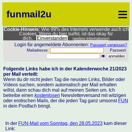
≡
funmail2u
Cookie-Hinweis:
Wie 99% des Internets verwende auch ich
Cookies. Wenn du hier surfst, ist das okay für
dich.
Einverstanden
(weitere Informationen)
Login für angemeldete Abonnenten:
Passwort vergessen?
Mailadresse:
Passwort:
👁
Folgende Links habe ich in der Kalenderwoche 21/2023
per Mail verteilt:
Wenn du dir nicht jeden Tag die neusten Links, Bilder oder
Videos suchen, sondern automatisch per Mail erhalten
willst, dann schau dich mal auf meinen Seiten um. Ich
betreibe einen
kostenlosen
Newsletterversand mit witzigen
oder erotischen Mails, der die jeden Tag ganz umsonst
FUN
in dein Postfach bringt.
In der
FUN-Mail vom Sonntag, den 28.05.2023
kam dieser
Link: