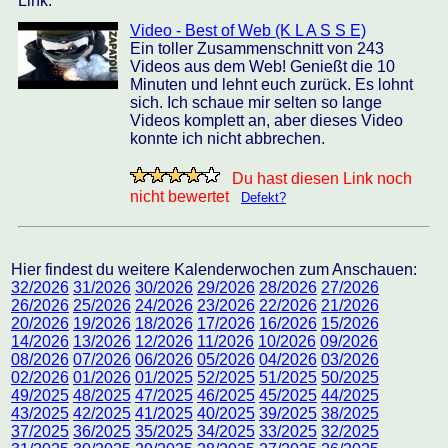
Link:
Video - Best of Web (K L A S S E)
Ein toller Zusammenschnitt von 243
Videos aus dem Web! Genießt die 10
Minuten und lehnt euch zurück. Es lohnt
sich. Ich schaue mir selten so lange
Videos komplett an, aber dieses Video
konnte ich nicht abbrechen.
Du hast diesen Link noch
nicht bewertet
Defekt?
Hier findest du weitere Kalenderwochen zum Anschauen:
32/2026
31/2026
30/2026
29/2026
28/2026
27/2026
26/2026
25/2026
24/2026
23/2026
22/2026
21/2026
20/2026
19/2026
18/2026
17/2026
16/2026
15/2026
14/2026
13/2026
12/2026
11/2026
10/2026
09/2026
08/2026
07/2026
06/2026
05/2026
04/2026
03/2026
02/2026
01/2026
01/2025
52/2025
51/2025
50/2025
49/2025
48/2025
47/2025
46/2025
45/2025
44/2025
43/2025
42/2025
41/2025
40/2025
39/2025
38/2025
37/2025
36/2025
35/2025
34/2025
33/2025
32/2025