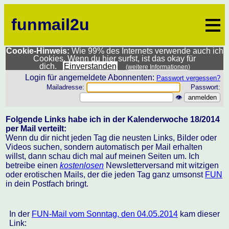
≡
funmail2u
Cookie-Hinweis:
Wie 99% des Internets verwende auch ich
Cookies. Wenn du hier surfst, ist das okay für
dich.
Einverstanden
(weitere Informationen)
Login für angemeldete Abonnenten:
Passwort vergessen?
Mailadresse:
Passwort:
👁
Folgende Links habe ich in der Kalenderwoche 18/2014
per Mail verteilt:
Wenn du dir nicht jeden Tag die neusten Links, Bilder oder
Videos suchen, sondern automatisch per Mail erhalten
willst, dann schau dich mal auf meinen Seiten um. Ich
betreibe einen
kostenlosen
Newsletterversand mit witzigen
oder erotischen Mails, der die jeden Tag ganz umsonst
FUN
in dein Postfach bringt.
In der
FUN-Mail vom Sonntag, den 04.05.2014
kam dieser
Link: