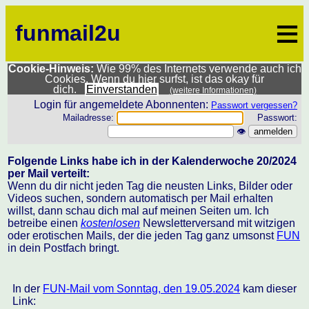
≡
funmail2u
Cookie-Hinweis:
Wie 99% des Internets verwende auch ich
Cookies. Wenn du hier surfst, ist das okay für
dich.
Einverstanden
(weitere Informationen)
Login für angemeldete Abonnenten:
Passwort vergessen?
Mailadresse:
Passwort:
👁
Folgende Links habe ich in der Kalenderwoche 20/2024
per Mail verteilt:
Wenn du dir nicht jeden Tag die neusten Links, Bilder oder
Videos suchen, sondern automatisch per Mail erhalten
willst, dann schau dich mal auf meinen Seiten um. Ich
betreibe einen
kostenlosen
Newsletterversand mit witzigen
oder erotischen Mails, der die jeden Tag ganz umsonst
FUN
in dein Postfach bringt.
In der
FUN-Mail vom Sonntag, den 19.05.2024
kam dieser
Link: