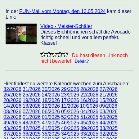
In der
FUN-Mail vom Montag, den 13.05.2024
kam dieser
Link:
Video - Meister-Schäler
Dieses Eichhörnchen schält die Avocado
richtig schnell und vor allem perfekt.
Klasse!
Du hast diesen Link noch
nicht bewertet
Defekt?
Hier findest du weitere Kalenderwochen zum Anschauen:
32/2026
31/2026
30/2026
29/2026
28/2026
27/2026
26/2026
25/2026
24/2026
23/2026
22/2026
21/2026
20/2026
19/2026
18/2026
17/2026
16/2026
15/2026
14/2026
13/2026
12/2026
11/2026
10/2026
09/2026
08/2026
07/2026
06/2026
05/2026
04/2026
03/2026
02/2026
01/2026
01/2025
52/2025
51/2025
50/2025
49/2025
48/2025
47/2025
46/2025
45/2025
44/2025
43/2025
42/2025
41/2025
40/2025
39/2025
38/2025
37/2025
36/2025
35/2025
34/2025
33/2025
32/2025