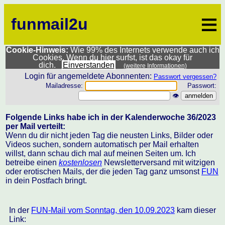
≡
funmail2u
Cookie-Hinweis:
Wie 99% des Internets verwende auch ich
Cookies. Wenn du hier surfst, ist das okay für
dich.
Einverstanden
(weitere Informationen)
Login für angemeldete Abonnenten:
Passwort vergessen?
Mailadresse:
Passwort:
👁
Folgende Links habe ich in der Kalenderwoche 36/2023
per Mail verteilt:
Wenn du dir nicht jeden Tag die neusten Links, Bilder oder
Videos suchen, sondern automatisch per Mail erhalten
willst, dann schau dich mal auf meinen Seiten um. Ich
betreibe einen
kostenlosen
Newsletterversand mit witzigen
oder erotischen Mails, der die jeden Tag ganz umsonst
FUN
in dein Postfach bringt.
In der
FUN-Mail vom Sonntag, den 10.09.2023
kam dieser
Link: