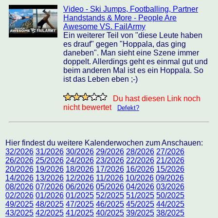
Video - Ski Jumps, Footballing, Partner
Handstands & More - People Are
Awesome VS. FailArmy
Ein weiterer Teil von "diese Leute haben
es drauf" gegen "Hoppala, das ging
daneben". Man sieht eine Szene immer
doppelt. Allerdings geht es einmal gut und
beim anderen Mal ist es ein Hoppala. So
ist das Leben eben ;-)
Du hast diesen Link noch
nicht bewertet
Defekt?
Hier findest du weitere Kalenderwochen zum Anschauen:
32/2026
31/2026
30/2026
29/2026
28/2026
27/2026
26/2026
25/2026
24/2026
23/2026
22/2026
21/2026
20/2026
19/2026
18/2026
17/2026
16/2026
15/2026
14/2026
13/2026
12/2026
11/2026
10/2026
09/2026
08/2026
07/2026
06/2026
05/2026
04/2026
03/2026
02/2026
01/2026
01/2025
52/2025
51/2025
50/2025
49/2025
48/2025
47/2025
46/2025
45/2025
44/2025
43/2025
42/2025
41/2025
40/2025
39/2025
38/2025