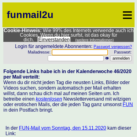
≡
funmail2u
Cookie-Hinweis:
Wie 99% des Internets verwende auch ich
Cookies. Wenn du hier surfst, ist das okay für
dich.
Einverstanden
(weitere Informationen)
Login für angemeldete Abonnenten:
Passwort vergessen?
Mailadresse:
Passwort:
👁
Folgende Links habe ich in der Kalenderwoche 46/2020
per Mail verteilt:
Wenn du dir nicht jeden Tag die neusten Links, Bilder oder
Videos suchen, sondern automatisch per Mail erhalten
willst, dann schau dich mal auf meinen Seiten um. Ich
betreibe einen
kostenlosen
Newsletterversand mit witzigen
oder erotischen Mails, der die jeden Tag ganz umsonst
FUN
in dein Postfach bringt.
In der
FUN-Mail vom Sonntag, den 15.11.2020
kam dieser
Link: