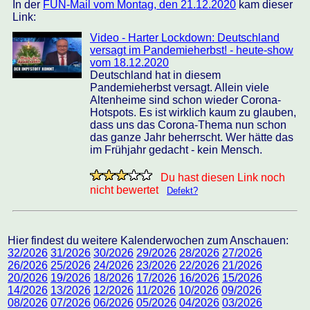
In der
FUN-Mail vom Montag, den 21.12.2020
kam dieser
Link:
Video - Harter Lockdown: Deutschland
versagt im Pandemieherbst! - heute-show
vom 18.12.2020
Deutschland hat in diesem
Pandemieherbst versagt. Allein viele
Altenheime sind schon wieder Corona-
Hotspots. Es ist wirklich kaum zu glauben,
dass uns das Corona-Thema nun schon
das ganze Jahr beherrscht. Wer hätte das
im Frühjahr gedacht - kein Mensch.
Du hast diesen Link noch
nicht bewertet
Defekt?
Hier findest du weitere Kalenderwochen zum Anschauen:
32/2026
31/2026
30/2026
29/2026
28/2026
27/2026
26/2026
25/2026
24/2026
23/2026
22/2026
21/2026
20/2026
19/2026
18/2026
17/2026
16/2026
15/2026
14/2026
13/2026
12/2026
11/2026
10/2026
09/2026
08/2026
07/2026
06/2026
05/2026
04/2026
03/2026