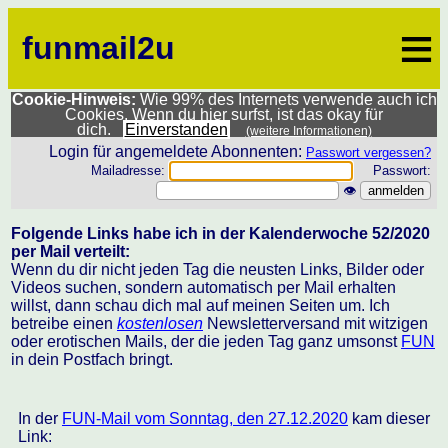
≡
funmail2u
Cookie-Hinweis:
Wie 99% des Internets verwende auch ich
Cookies. Wenn du hier surfst, ist das okay für
dich.
Einverstanden
(weitere Informationen)
Login für angemeldete Abonnenten:
Passwort vergessen?
Mailadresse:
Passwort:
👁
Folgende Links habe ich in der Kalenderwoche 52/2020
per Mail verteilt:
Wenn du dir nicht jeden Tag die neusten Links, Bilder oder
Videos suchen, sondern automatisch per Mail erhalten
willst, dann schau dich mal auf meinen Seiten um. Ich
betreibe einen
kostenlosen
Newsletterversand mit witzigen
oder erotischen Mails, der die jeden Tag ganz umsonst
FUN
in dein Postfach bringt.
In der
FUN-Mail vom Sonntag, den 27.12.2020
kam dieser
Link: