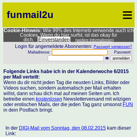
≡
funmail2u
Cookie-Hinweis:
Wie 99% des Internets verwende auch ich
Cookies. Wenn du hier surfst, ist das okay für
dich.
Einverstanden
(weitere Informationen)
Login für angemeldete Abonnenten:
Passwort vergessen?
Mailadresse:
Passwort:
👁
Folgende Links habe ich in der Kalenderwoche 6/2015
per Mail verteilt:
Wenn du dir nicht jeden Tag die neusten Links, Bilder oder
Videos suchen, sondern automatisch per Mail erhalten
willst, dann schau dich mal auf meinen Seiten um. Ich
betreibe einen
kostenlosen
Newsletterversand mit witzigen
oder erotischen Mails, der die jeden Tag ganz umsonst
FUN
in dein Postfach bringt.
In der
DIGI-Mail vom Sonntag, den 08.02.2015
kam dieser
Link: