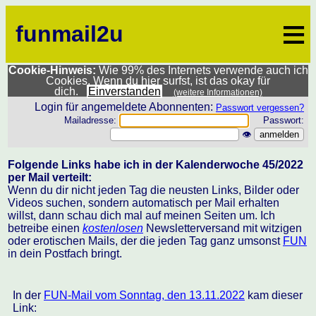
≡
funmail2u
Cookie-Hinweis:
Wie 99% des Internets verwende auch ich
Cookies. Wenn du hier surfst, ist das okay für
dich.
Einverstanden
(weitere Informationen)
Login für angemeldete Abonnenten:
Passwort vergessen?
Mailadresse:
Passwort:
👁
Folgende Links habe ich in der Kalenderwoche 45/2022
per Mail verteilt:
Wenn du dir nicht jeden Tag die neusten Links, Bilder oder
Videos suchen, sondern automatisch per Mail erhalten
willst, dann schau dich mal auf meinen Seiten um. Ich
betreibe einen
kostenlosen
Newsletterversand mit witzigen
oder erotischen Mails, der die jeden Tag ganz umsonst
FUN
in dein Postfach bringt.
In der
FUN-Mail vom Sonntag, den 13.11.2022
kam dieser
Link: