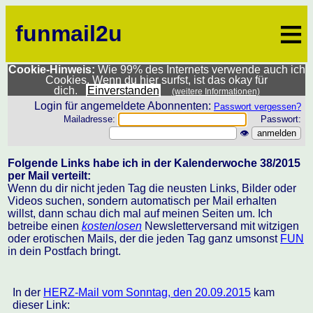
≡
funmail2u
Cookie-Hinweis:
Wie 99% des Internets verwende auch ich
Cookies. Wenn du hier surfst, ist das okay für
dich.
Einverstanden
(weitere Informationen)
Login für angemeldete Abonnenten:
Passwort vergessen?
Mailadresse:
Passwort:
👁
Folgende Links habe ich in der Kalenderwoche 38/2015
per Mail verteilt:
Wenn du dir nicht jeden Tag die neusten Links, Bilder oder
Videos suchen, sondern automatisch per Mail erhalten
willst, dann schau dich mal auf meinen Seiten um. Ich
betreibe einen
kostenlosen
Newsletterversand mit witzigen
oder erotischen Mails, der die jeden Tag ganz umsonst
FUN
in dein Postfach bringt.
In der
HERZ-Mail vom Sonntag, den 20.09.2015
kam
dieser Link: