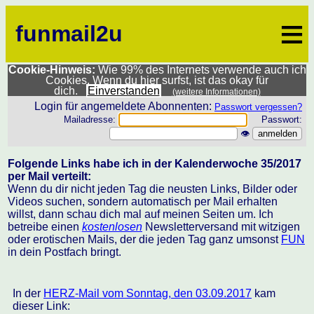
≡
funmail2u
Cookie-Hinweis:
Wie 99% des Internets verwende auch ich
Cookies. Wenn du hier surfst, ist das okay für
dich.
Einverstanden
(weitere Informationen)
Login für angemeldete Abonnenten:
Passwort vergessen?
Mailadresse:
Passwort:
👁
Folgende Links habe ich in der Kalenderwoche 35/2017
per Mail verteilt:
Wenn du dir nicht jeden Tag die neusten Links, Bilder oder
Videos suchen, sondern automatisch per Mail erhalten
willst, dann schau dich mal auf meinen Seiten um. Ich
betreibe einen
kostenlosen
Newsletterversand mit witzigen
oder erotischen Mails, der die jeden Tag ganz umsonst
FUN
in dein Postfach bringt.
In der
HERZ-Mail vom Sonntag, den 03.09.2017
kam
dieser Link: