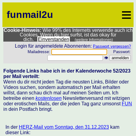
≡
funmail2u
Cookie-Hinweis:
Wie 99% des Internets verwende auch ich
Cookies. Wenn du hier surfst, ist das okay für
dich.
Einverstanden
(weitere Informationen)
Login für angemeldete Abonnenten:
Passwort vergessen?
Mailadresse:
Passwort:
👁
Folgende Links habe ich in der Kalenderwoche 52/2023
per Mail verteilt:
Wenn du dir nicht jeden Tag die neusten Links, Bilder oder
Videos suchen, sondern automatisch per Mail erhalten
willst, dann schau dich mal auf meinen Seiten um. Ich
betreibe einen
kostenlosen
Newsletterversand mit witzigen
oder erotischen Mails, der die jeden Tag ganz umsonst
FUN
in dein Postfach bringt.
In der
HERZ-Mail vom Sonntag, den 31.12.2023
kam
dieser Link: