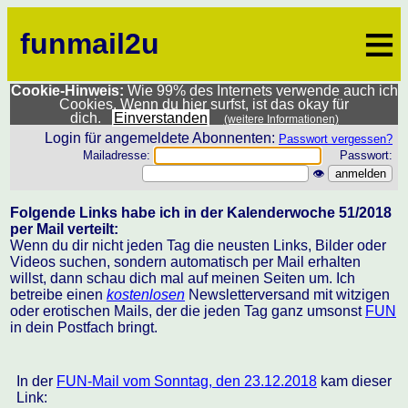
≡
funmail2u
Cookie-Hinweis:
Wie 99% des Internets verwende auch ich
Cookies. Wenn du hier surfst, ist das okay für
dich.
Einverstanden
(weitere Informationen)
Login für angemeldete Abonnenten:
Passwort vergessen?
Mailadresse:
Passwort:
👁
Folgende Links habe ich in der Kalenderwoche 51/2018
per Mail verteilt:
Wenn du dir nicht jeden Tag die neusten Links, Bilder oder
Videos suchen, sondern automatisch per Mail erhalten
willst, dann schau dich mal auf meinen Seiten um. Ich
betreibe einen
kostenlosen
Newsletterversand mit witzigen
oder erotischen Mails, der die jeden Tag ganz umsonst
FUN
in dein Postfach bringt.
In der
FUN-Mail vom Sonntag, den 23.12.2018
kam dieser
Link: