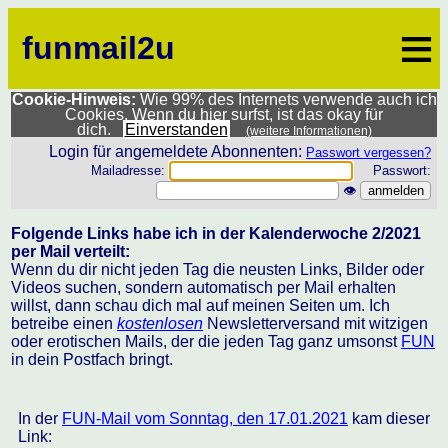
≡
funmail2u
Cookie-Hinweis:
Wie 99% des Internets verwende auch ich
Cookies. Wenn du hier surfst, ist das okay für
dich.
Einverstanden
(weitere Informationen)
Login für angemeldete Abonnenten:
Passwort vergessen?
Mailadresse:
Passwort:
👁
Folgende Links habe ich in der Kalenderwoche 2/2021
per Mail verteilt:
Wenn du dir nicht jeden Tag die neusten Links, Bilder oder
Videos suchen, sondern automatisch per Mail erhalten
willst, dann schau dich mal auf meinen Seiten um. Ich
betreibe einen
kostenlosen
Newsletterversand mit witzigen
oder erotischen Mails, der die jeden Tag ganz umsonst
FUN
in dein Postfach bringt.
In der
FUN-Mail vom Sonntag, den 17.01.2021
kam dieser
Link: