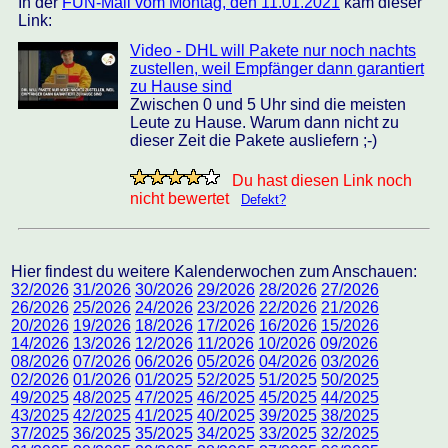
In der
FUN-Mail vom Montag, den 11.01.2021
kam dieser
Link:
Video - DHL will Pakete nur noch nachts
zustellen, weil Empfänger dann garantiert
zu Hause sind
Zwischen 0 und 5 Uhr sind die meisten
Leute zu Hause. Warum dann nicht zu
dieser Zeit die Pakete ausliefern ;-)
Du hast diesen Link noch
nicht bewertet
Defekt?
Hier findest du weitere Kalenderwochen zum Anschauen:
32/2026
31/2026
30/2026
29/2026
28/2026
27/2026
26/2026
25/2026
24/2026
23/2026
22/2026
21/2026
20/2026
19/2026
18/2026
17/2026
16/2026
15/2026
14/2026
13/2026
12/2026
11/2026
10/2026
09/2026
08/2026
07/2026
06/2026
05/2026
04/2026
03/2026
02/2026
01/2026
01/2025
52/2025
51/2025
50/2025
49/2025
48/2025
47/2025
46/2025
45/2025
44/2025
43/2025
42/2025
41/2025
40/2025
39/2025
38/2025
37/2025
36/2025
35/2025
34/2025
33/2025
32/2025