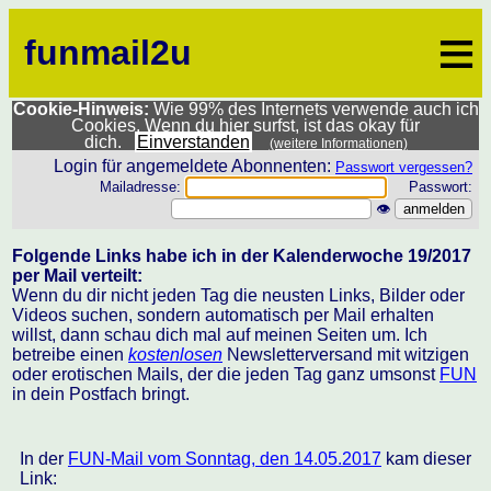
≡
funmail2u
Cookie-Hinweis:
Wie 99% des Internets verwende auch ich
Cookies. Wenn du hier surfst, ist das okay für
dich.
Einverstanden
(weitere Informationen)
Login für angemeldete Abonnenten:
Passwort vergessen?
Mailadresse:
Passwort:
👁
Folgende Links habe ich in der Kalenderwoche 19/2017
per Mail verteilt:
Wenn du dir nicht jeden Tag die neusten Links, Bilder oder
Videos suchen, sondern automatisch per Mail erhalten
willst, dann schau dich mal auf meinen Seiten um. Ich
betreibe einen
kostenlosen
Newsletterversand mit witzigen
oder erotischen Mails, der die jeden Tag ganz umsonst
FUN
in dein Postfach bringt.
In der
FUN-Mail vom Sonntag, den 14.05.2017
kam dieser
Link: