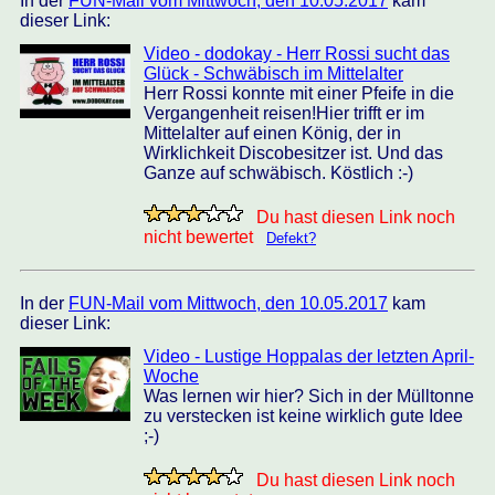
In der
FUN-Mail vom Mittwoch, den 10.05.2017
kam
dieser Link:
Video - dodokay - Herr Rossi sucht das
Glück - Schwäbisch im Mittelalter
Herr Rossi konnte mit einer Pfeife in die
Vergangenheit reisen!Hier trifft er im
Mittelalter auf einen König, der in
Wirklichkeit Discobesitzer ist. Und das
Ganze auf schwäbisch. Köstlich :-)
Du hast diesen Link noch
nicht bewertet
Defekt?
In der
FUN-Mail vom Mittwoch, den 10.05.2017
kam
dieser Link:
Video - Lustige Hoppalas der letzten April-
Woche
Was lernen wir hier? Sich in der Mülltonne
zu verstecken ist keine wirklich gute Idee
;-)
Du hast diesen Link noch