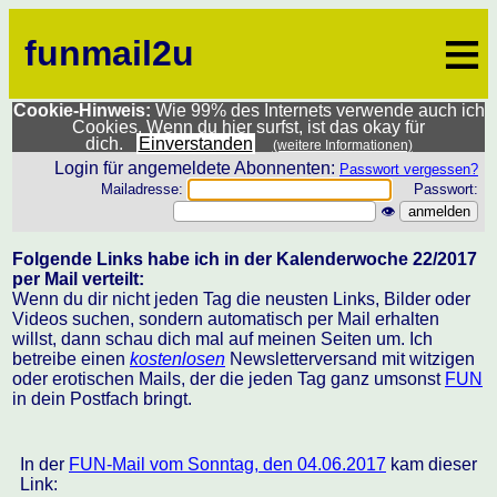
≡
funmail2u
Cookie-Hinweis:
Wie 99% des Internets verwende auch ich
Cookies. Wenn du hier surfst, ist das okay für
dich.
Einverstanden
(weitere Informationen)
Login für angemeldete Abonnenten:
Passwort vergessen?
Mailadresse:
Passwort:
👁
Folgende Links habe ich in der Kalenderwoche 22/2017
per Mail verteilt:
Wenn du dir nicht jeden Tag die neusten Links, Bilder oder
Videos suchen, sondern automatisch per Mail erhalten
willst, dann schau dich mal auf meinen Seiten um. Ich
betreibe einen
kostenlosen
Newsletterversand mit witzigen
oder erotischen Mails, der die jeden Tag ganz umsonst
FUN
in dein Postfach bringt.
In der
FUN-Mail vom Sonntag, den 04.06.2017
kam dieser
Link: