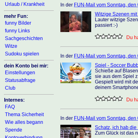
Urlaub / Krankheit
In der
FUN-Mail vom Sonntag, den 
Witzige Szenen mit
mehr Fun:
Lauter witzige Szen
funny Bilder
passiert :-)
funny Links
Du ha
Sachgeschichten
Witze
Sudoku spielen
In der
FUN-Mail vom Sonntag, den 
Spiel - Soccer Bub
dein Konto bei mir:
Schieße auf Blasen
Einstellungen
sie aus dem Spiel z
Statusabfrage
Gespielt wird mit d
deinem Smartphone 
Club
Du ha
Internes:
FAQ
Thema Sicherheit
In der
FUN-Mail vom Sonntag, den 
Wie alles begann
Schatz, ich hab die
Spende
Zum Glück ist das n
Kontoverbindung