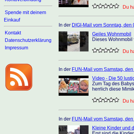
Du ha
Spende mit deinem
Einkauf
In der
DIGI-Mail vom Sonntag, den 
Kontakt
Geiles Wohnmobil
Dieses Wohnmobil w
Datenschutzerklärung
Impressum
Du ha
In der
FUN-Mail vom Samstag, den
Video - Die 50 lust
Zum Tag des Babys k
herrlich diese Mimik
Du ha
In der
FUN-Mail vom Samstag, den
Kleine Kinder und 
Erst sind die Kinde