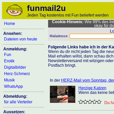
funmail2u
Jeden Tag kostenlos mit Fun beliefert werden
Cookie-Hinweis:
Wie 99% des Inte
Home
okay für d
Lo
Ansehen:
Mailadresse:
Dateien von heute
Folgende Links habe ich in der Ka
Anmeldung:
Wenn du dir nicht jeden Tag die neu
Fun
Mail erhalten willst, dann schau dic
Newsletterversand mit witzigen oder
Erotik
Postfach bringt.
Digitalbilder
Herz-Schmerz
Musik
In der
HERZ-Mail vom Sonntag, de
WhatsApp
Herzige Katzen
Wenn das keine lieb
Abmeldung:
für alle Verteiler
Du ha
Aussetzen: