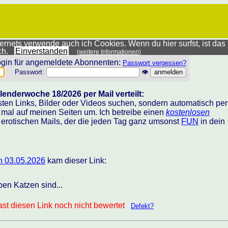
rnets verwende auch ich Cookies. Wenn du hier surfst, ist das
ich.
Einverstanden
(weitere Informationen)
gin für angemeldete Abonnenten:
Passwort vergessen?
Passwort:
👁
lenderwoche 18/2026 per Mail verteilt:
sten Links, Bilder oder Videos suchen, sondern automatisch per
h mal auf meinen Seiten um. Ich betreibe einen
kostenlosen
 erotischen Mails, der die jeden Tag ganz umsonst
FUN
in dein
n 03.05.2026
kam dieser Link:
en Katzen sind...
st diesen Link noch nicht bewertet
Defekt?