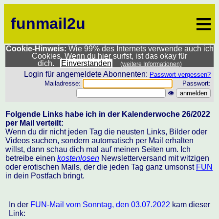
≡
funmail2u
Cookie-Hinweis:
Wie 99% des Internets verwende auch ich
Cookies. Wenn du hier surfst, ist das okay für
dich.
Einverstanden
(weitere Informationen)
Login für angemeldete Abonnenten:
Passwort vergessen?
Mailadresse:
Passwort:
👁
Folgende Links habe ich in der Kalenderwoche 26/2022
per Mail verteilt:
Wenn du dir nicht jeden Tag die neusten Links, Bilder oder
Videos suchen, sondern automatisch per Mail erhalten
willst, dann schau dich mal auf meinen Seiten um. Ich
betreibe einen
kostenlosen
Newsletterversand mit witzigen
oder erotischen Mails, der die jeden Tag ganz umsonst
FUN
in dein Postfach bringt.
In der
FUN-Mail vom Sonntag, den 03.07.2022
kam dieser
Link: