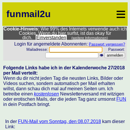
≡
funmail2u
Cookie-Hinweis:
Wie 99% des Internets verwende auch ich
Cookies. Wenn du hier surfst, ist das okay für
dich.
Einverstanden
(weitere Informationen)
Login für angemeldete Abonnenten:
Passwort vergessen?
Mailadresse:
Passwort:
👁
Folgende Links habe ich in der Kalenderwoche 27/2018
per Mail verteilt:
Wenn du dir nicht jeden Tag die neusten Links, Bilder oder
Videos suchen, sondern automatisch per Mail erhalten
willst, dann schau dich mal auf meinen Seiten um. Ich
betreibe einen
kostenlosen
Newsletterversand mit witzigen
oder erotischen Mails, der die jeden Tag ganz umsonst
FUN
in dein Postfach bringt.
In der
FUN-Mail vom Sonntag, den 08.07.2018
kam dieser
Link: