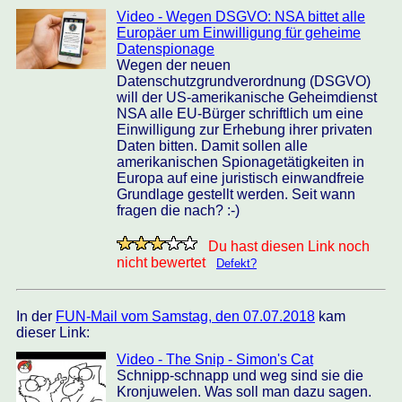
Video - Wegen DSGVO: NSA bittet alle
Europäer um Einwilligung für geheime
Datenspionage
Wegen der neuen
Datenschutzgrundverordnung (DSGVO)
will der US-amerikanische Geheimdienst
NSA alle EU-Bürger schriftlich um eine
Einwilligung zur Erhebung ihrer privaten
Daten bitten. Damit sollen alle
amerikanischen Spionagetätigkeiten in
Europa auf eine juristisch einwandfreie
Grundlage gestellt werden. Seit wann
fragen die nach? :-)
Du hast diesen Link noch
nicht bewertet
Defekt?
In der
FUN-Mail vom Samstag, den 07.07.2018
kam
dieser Link:
Video - The Snip - Simon's Cat
Schnipp-schnapp und weg sind sie die
Kronjuwelen. Was soll man dazu sagen.