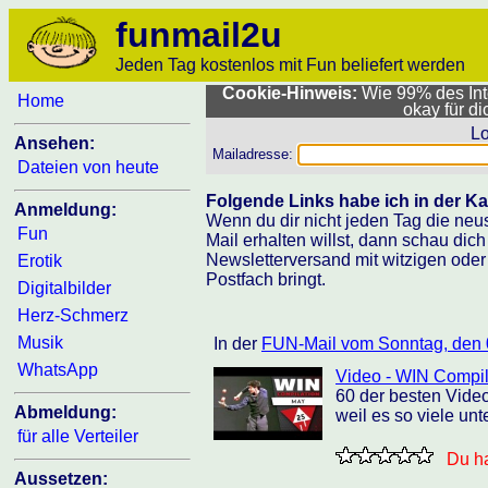
funmail2u
Jeden Tag kostenlos mit Fun beliefert werden
Cookie-Hinweis:
Wie 99% des Inte
Home
okay für d
Lo
Ansehen:
Mailadresse:
Dateien von heute
Folgende Links habe ich in der Ka
Anmeldung:
Wenn du dir nicht jeden Tag die neu
Fun
Mail erhalten willst, dann schau dic
Newsletterversand mit witzigen oder
Erotik
Postfach bringt.
Digitalbilder
Herz-Schmerz
Musik
In der
FUN-Mail vom Sonntag, den 
WhatsApp
Video - WIN Compil
60 der besten Video
Abmeldung:
weil es so viele un
für alle Verteiler
Du ha
Aussetzen: