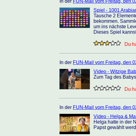
In der
FUN-Mail vom Freitag, den 0
Spiel - 1001 Arabia
Tausche 2 Elemente
bekommen. Sammle a
um ins nächste Lev
Dieses Spiel kanns
Du ha
In der
FUN-Mail vom Freitag, den 0
Video - Witzige Bab
Zum Tag des Babys 
Du ha
In der
FUN-Mail vom Freitag, den 0
Video - Helga & Ma
Helga hatte in der N
Papst gewählt werde