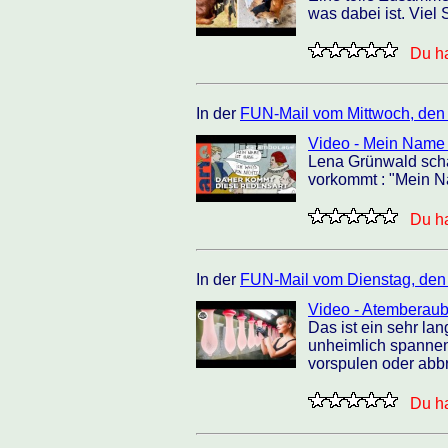
was dabei ist. Viel
Du ha
In der
FUN-Mail vom Mittwoch, den
Video - Mein Name 
Lena Grünwald scha
vorkommt : "Mein Na
Du ha
In der
FUN-Mail vom Dienstag, den
Video - Atemberaub
Das ist ein sehr la
unheimlich spannen
vorspulen oder abbre
Du ha