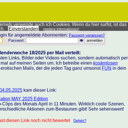
rnets verwende auch ich Cookies. Wenn du hier surfst, ist das
ich.
Einverstanden
(weitere Informationen)
gin für angemeldete Abonnenten:
Passwort vergessen?
Passwort:
👁
lenderwoche 18/2025 per Mail verteilt:
sten Links, Bilder oder Videos suchen, sondern automatisch per
h mal auf meinen Seiten um. Ich betreibe einen
kostenlosen
 erotischen Mails, der die jeden Tag ganz umsonst
FUN
in dein
04.05.2025
kam dieser Link:
ation MAY 2025 Edition
-Clips des Monats April in 11 Minuten. Wirklich coole Szenen,
terschiedliche Aktionen zum Bestaunen gibt! Sehr sehenswert!
st diesen Link noch nicht bewertet
Defekt?