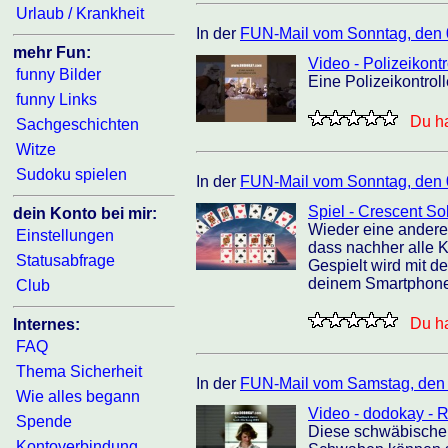
Urlaub / Krankheit
In der
FUN-Mail vom Sonntag, den 
mehr Fun:
Video - Polizeikontr
funny Bilder
Eine Polizeikontrol
funny Links
Du ha
Sachgeschichten
Witze
Sudoku spielen
In der
FUN-Mail vom Sonntag, den 
Spiel - Crescent Sol
dein Konto bei mir:
Wieder eine andere 
Einstellungen
dass nachher alle K
Statusabfrage
Gespielt wird mit d
deinem Smartphone 
Club
Du ha
Internes:
FAQ
Thema Sicherheit
In der
FUN-Mail vom Samstag, den
Wie alles begann
Video - dodokay - 
Spende
Diese schwäbische S
Kontoverbindung