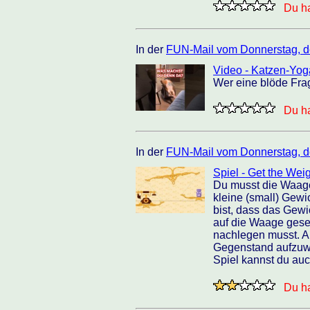
Du ha
In der
FUN-Mail vom Donnerstag, d
Video - Katzen-Yog
Wer eine blöde Frag
Du ha
In der
FUN-Mail vom Donnerstag, d
Spiel - Get the Wei
Du musst die Waage
kleine (small) Gewi
bist, dass das Gewic
auf die Waage geset
nachlegen musst. A
Gegenstand aufzuwi
Spiel kannst du au
Du ha